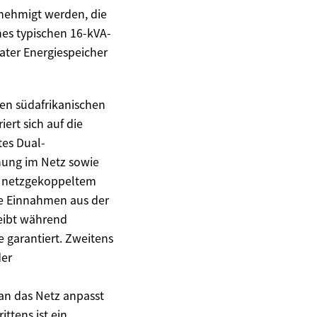
enehmigt werden, die
nes typischen 16-kVA-
ater Energiespeicher
en südafrikanischen
rt sich auf die
tes Dual-
nung im Netz sowie
n netzgekoppeltem
e Einnahmen aus der
leibt während
 garantiert. Zweitens
der
an das Netz anpasst
ttens ist ein