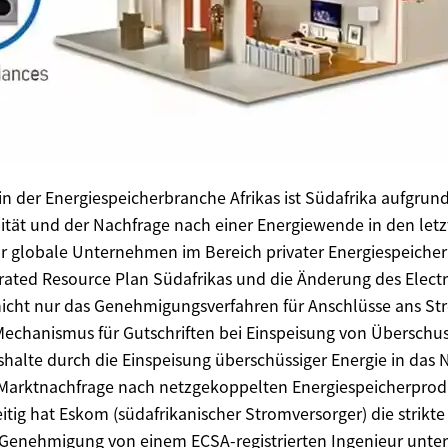
 in der Energiespeicherbranche Afrikas ist Südafrika aufgru
lität und der Nachfrage nach einer Energiewende in den let
ür globale Unternehmen im Bereich privater Energiespeiche
ated Resource Plan Südafrikas und die Änderung des Electri
icht nur das Genehmigungsverfahren für Anschlüsse ans Str
echanismus für Gutschriften bei Einspeisung von Überschus
alte durch die Einspeisung überschüssiger Energie in das N
 Marktnachfrage nach netzgekoppelten Energiespeicherprod
itig hat Eskom (südafrikanischer Stromversorger) die strikt
e Genehmigung von einem ECSA-registrierten Ingenieur unte