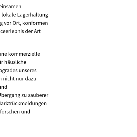
meinsamen
 lokale Lagerhaltung
ng vor Ort, konformen
iceerlebnis der Art
eine kommerzielle
ür häusliche
pgrades unseres
 nicht nur dazu
und
Übergang zu sauberer
f Marktrückmeldungen
erforschen und