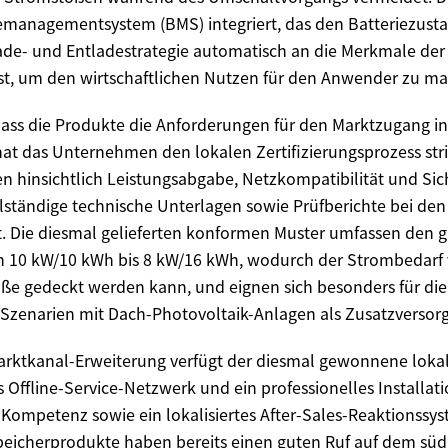
iemanagementsystem (BMS) integriert, das den Batteriezusta
de- und Entladestrategie automatisch an die Merkmale der
sst, um den wirtschaftlichen Nutzen für den Anwender zu ma
dass die Produkte die Anforderungen für den Marktzugang in
 hat das Unternehmen den lokalen Zertifizierungsprozess str
 hinsichtlich Leistungsabgabe, Netzkompatibilität und Sic
lständige technische Unterlagen sowie Prüfberichte bei de
. Die diesmal gelieferten konformen Muster umfassen den 
on 10 kW/10 kWh bis 8 kW/16 kWh, wodurch der Strombedarf
öße gedeckt werden kann, und eignen sich besonders für die
Szenarien mit Dach-Photovoltaik-Anlagen als Zusatzversor
Marktkanal-Erweiterung verfügt der diesmal gewonnene lokal
s Offline-Service-Netzwerk und ein professionelles Installat
Kompetenz sowie ein lokalisiertes After-Sales-Reaktionssys
peicherprodukte haben bereits einen guten Ruf auf dem süd