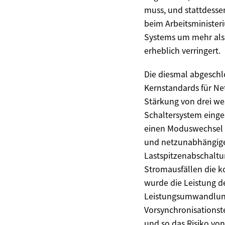
muss, und stattdesse
beim Arbeitsministeri
Systems um mehr als 
erheblich verringert.
Die diesmal abgesch
Kernstandards für Ne
Stärkung von drei wes
Schaltersystem einge
einen Moduswechsel 
und netzunabhängige
Lastspitzenabschaltu
Stromausfällen die k
wurde die Leistung d
Leistungsumwandlung 
Vorsynchronisationst
und so das Risiko vo