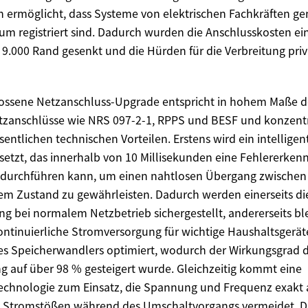
n ermöglicht, dass Systeme von elektrischen Fachkräften g
um registriert sind. Dadurch wurden die Anschlusskosten ei
9.000 Rand gesenkt und die Hürden für die Verbreitung priv
lossene Netzanschluss-Upgrade entspricht in hohem Maße d
tzanschlüsse wie NRS 097-2-1, RPPS und BESF und konzentrie
entlichen technischen Vorteilen. Erstens wird ein intelligen
setzt, das innerhalb von 10 Millisekunden eine Fehlererken
durchführen kann, um einen nahtlosen Übergang zwische
m Zustand zu gewährleisten. Dadurch werden einerseits di
ng bei normalem Netzbetrieb sichergestellt, andererseits b
ontinuierliche Stromversorgung für wichtige Haushaltsgeräte
es Speicherwandlers optimiert, wodurch der Wirkungsgrad 
auf über 98 % gesteigert wurde. Gleichzeitig kommt eine
echnologie zum Einsatz, die Spannung und Frequenz exakt 
n Stromstößen während des Umschaltvorgangs vermeidet. Dri