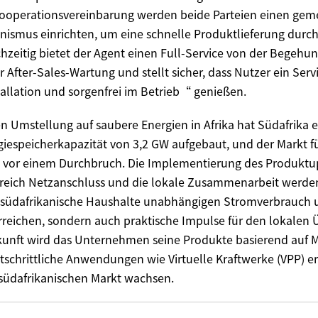
Kooperationsvereinbarung werden beide Parteien einen ge
smus einrichten, um eine schnelle Produktlieferung durch
hzeitig bietet der Agent einen Full-Service von der Begehu
ur After-Sales-Wartung und stellt sicher, dass Nutzer ein Serv
tallation und sorgenfrei im Betrieb“ genießen.
en Umstellung auf saubere Energien in Afrika hat Südafrika 
giespeicherkapazität von 3,2 GW aufgebaut, und der Markt f
t vor einem Durchbruch. Die Implementierung des Produktu
eich Netzanschluss und die lokale Zusammenarbeit werden
r südafrikanische Haushalte unabhängigen Stromverbrauch 
reichen, sondern auch praktische Impulse für den lokalen 
Zukunft wird das Unternehmen seine Produkte basierend au
rtschrittliche Anwendungen wie Virtuelle Kraftwerke (VPP) 
üdafrikanischen Markt wachsen.