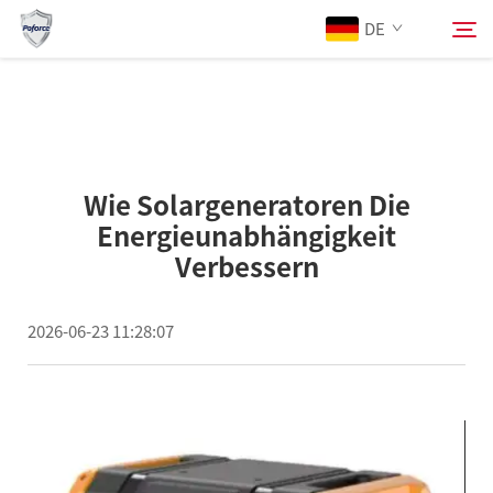
DE
Über Uns
Suchen
Wie Solargeneratoren Die
Produkte
Energieunabhängigkeit
Verbessern
Dienstleistungen
2026-06-23 11:28:07
Herunterladen
Nachrichten
Kontaktieren Sie Uns