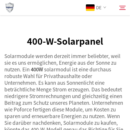
400-W
DE
-Solarpanel ist eine ziemlich leistungsstarke Wahl…">
Über Uns
400-W-Solarpanel
Suchen
Produkte
Solarmodule werden derzeit immer beliebter, weil
sie es uns ermöglichen, Energie aus der Sonne zu
nutzen. Ein
400W
solarmodul ist eine durchaus
Dienstleistungen
robuste Wahl für Privathaushalte oder
Unternehmen. Es kann aus Sonnenlicht eine
Neuigkeiten
beträchtliche Menge Strom erzeugen. Das bedeutet
niedrigere Stromrechnungen und gleichzeitig einen
Beitrag zum Schutz unseres Planeten. Unternehmen
Kontaktieren Sie uns
wie Poforce fertigen diese Module, um Kosten zu
sparen und erneuerbare Energien zu nutzen. Wenn
Sie darüber nachdenken, Solarmodule zu kaufen,
könnte das 400-W-Modell genau das Richtige für Sie