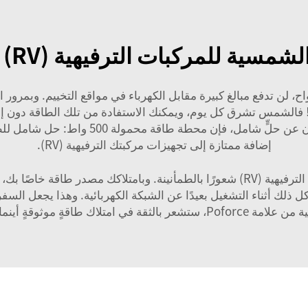
لمركبات الترفيهية (RV) في الحياة المتنقلة؟
اح، لن تدفع مبالغ كبيرة مقابل الكهرباء في مواقع التخييم. وبمر
! فالشمس تشرق كل يوم، ويمكنك الاستفادة من تلك الطاقة دون إنفاق 
ون عن حلٍّ شامل، فإن
محطة طاقة محمولة 500 واط: حل شامل للطوارئ الخارجية واحتياط الطاقة المنزلي
إضافة ممتازة إلى تجهيزات مركبتك الترفيهية (RV).
وأخيرًا، تمنح الألواح الشمسية المخصصة للمركبات الترفيهية (RV) شعورًا بالطمأنينة.
ذلك أثناء التشغيل بعيدًا عن الشبكة الكهربائية. وهذا يجعل السفر با
شعر بالثقة في امتلاك طاقةٍ موثوقةٍ أينما ذهبت.