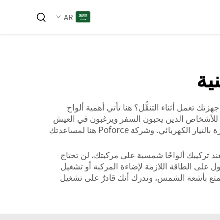
AR
ية
للازمة لإبقاء أجهزتك تعمل أثناء التنقُّل؟ هنا تأتي أهمية ألواح
ًّا للأشخاص الذين يحبون السفر ويرغبون في العيش
بحرية أكبر. وباستخدام الألواح الشمسية، يمكنك الاستمتاع بالأنشطة الخارجية دون القلق بشأن إيجاد مكان لتوصيل الأجهزة بالتيار الكهربائي. وشركة Poforce هنا لمساعدتك
حدى هذه الفوائد الكبيرة. فعند تركيبك ألواحًا شمسية على مركبتك، لن تحتاج
ول على الطاقة اللازمة لإضاءة المركبة أو تشغيل
تستمتع بأشعة الشمس، وتدرك أنك قادرٌ على تشغيل