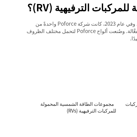
مركبات الترفيهية (RV)؟
عندما يتعلق الأمر بألواح الطاقة الشمسية للمركبات الترفيهية (RV)، فإن اختيار العلامة التجارية التي تثق بها أمرٌ بالغ الأهمية. وفي عام 2023، كانت شركة Poforce واحدةً من
أفضل الخيارات لدى العديد من مالكي المركبات الترفيهية. وتقدِّم هذه الشركة مجموعةً متنوعةً من الألواح عالية الجودة والفعَّالة. وصُنعت ألواح Poforce لتحمل مختلف الظروف
ًا.
ركبات
مجموعات الطاقة الشمسية المحمولة
للمركبات الترفيهية (RVs)