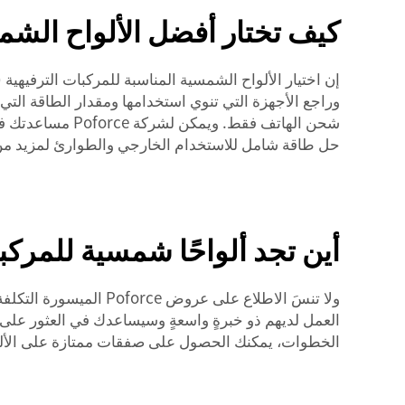
كيف تختار أفضل الألواح الشمسية للمركبات
وراجع الأجهزة التي تنوي استخدامها ومقدار الطاقة التي
شحن الهاتف فقط. ويمكن لشركة Poforce مساعدتك في تحديد الكمية المناسبة لرحلاتك. وإذا كنت بحاجة إلى خيارات إضافية، ففكر في
حل طاقة شامل للاستخدام الخارجي والطوارئ
لمزيد من
أين تجد ألواحًا شمسية للمركبات الترفيهية (RV) 
العمل لديهم ذو خبرةٍ واسعةٍ وسيساعدك في العثور على ا
الخطوات، يمكنك الحصول على صفقات ممتازة على الألواح الشمسية الخاصة بالمركبات الترفيهية (RV)، 