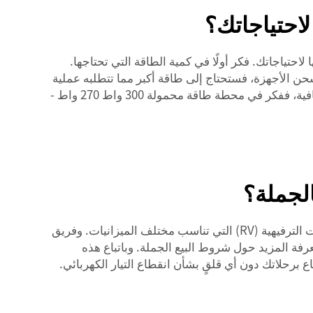
 مهمٌ جدًّا لضمان ملاءمتها لاحتياجاتك. فكر أولًا في كمية الطاقة التي تحتاجها.
شحن الأجهزة، فستحتاج إلى طاقة أكبر مما تتطلبه عملية
محطة طاقة محمولة 300 واط 270 واط -
ولا تنسَ الاطلاع على عروض Poforce الميسورة التكلفة. فلديهم مجموعة متنوعة من الألواح الشمسية المخصصة للمركبات الترفيهية (RV) التي تناسب مختلف الميزانيات. وفريق
رفة المزيد حول شروط البيع الجملة. وباتباع هذه