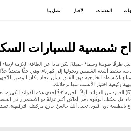
جات
الخدمات
الأخبار
اتصل بنا
اح شمسية للسيارات السكن
 السفر بالمركبة الترفيهية (RV)، فقد تتخيل طرقًا طويلةً وسماءً جميلةً. لكن ماذا عن الطاقة ا
خاصة تلتقط أشعة الشمس وتحولها إلى كهرباء. وهي حقًّا مفيدةٌ جد
ية وكيفية اختيار الأنسب منها لرحلاتك.
يُوفِر استخدام الألواح الشمسية للمركبات الترفيهية (RV) العديد من الفوائد. أولاً، الحرية تُعَدُّ إ
هرباء. بل يمكنك الوقوف في أماكن أكثر عزلةً مع الاستمرار في الحص
متاع بالطبيعة دون قيود. تخيل أنك جالسٌ خارج مركبتك الترفيهية، 