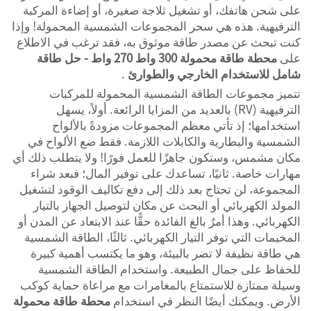
على شحن هاتفك، أو تشغيل ثلاجة صغيرة، أو إضاءة المركبة
الترفيهية. هذه هي سحر المجموعات الشمسية المحمولة! وإذا
كنت تبحث عن مصدر طاقة موثوق به، فقد ترغب في الاطلاع
على
محطة طاقة محمولة 300 واط 270 واط - حل طاقة
شامل للاستخدام الخارجي والطوارئ
.
تتميز مجموعات الطاقة الشمسية المحمولة للمركبات
الترفيهية (RV) بالعديد من المزايا الرائعة. أولاً، يسهل
استخدامها؛ إذ تأتي معظم المجموعات مزودةً بالألواح
الشمسية والبطارية والكابلات اللازمة. فقط ضع الألواح في
مكان مشمس، وستكون جاهزًا للعمل فورًا! ولا يتطلب ذلك أي
مهارات خاصة. ثانيًا، تساعدك على توفير المال؛ فبعد شراء
المجموعة، لن تحتاج بعد ذلك إلى دفع تكاليف الوقود لتشغيل
المولد الكهربائي أو البحث عن مكان لتوصيل الجهاز بالتيار
الكهربائي. وهذا أمرٌ بالغ الفائدة حقًّا عند الابتعاد عن المدن أو
المخيمات التي توفر التيار الكهربائي. ثالثًا، الطاقة الشمسية
هي طاقة نظيفة لا تضر بالبيئة، وهو ما يكتسب أهمية كبيرة
للحفاظ على جمال الطبيعة. واستخدام الطاقة الشمسية
وسيلة ممتازة للاستمتاع بالمغامرات مع مراعاة حماية كوكب
الأرض. ويمكنك أيضًا النظر في استخدام
محطة طاقة محمولة