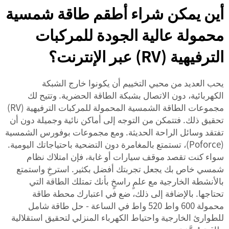
أين يمكن شراء أطقم طاقة شمسية
محمولة عالية الجودة للمركبات
الترفيهية (RV) عبر الإنترنت؟
يحب العديد من محبي التخييم أن يكونوا خارج الشبكة
الكهربائية، دون الاتصال بشبكة الطاقة الحضرية. وتتيح لك
مجموعات الطاقة الشمسية المحمولة للمركبات الترفيهية (RV)
تحقيق ذلك. فتتمكن من التوجه إلى أماكن نائية وجميلة دون أن
تفتقد وسائل الراحة الحديثة. ومع مجموعات بوفورس الشمسية
(Poforce)، تستمتع بالمغامرة دون التضحية باحتياجاتك اليومية.
سواء كنت تقصد موقف سيارات أو غابة، فإن امتلاك نظام
شمسي خاص بك يجعل تجربتك أفضل بكثير. استرخِ واستمتع
بالأنشطة الخارجية مع علمٍ راسخٍ بأنك تمتلك الطاقة التي
تحتاجها. بالإضافة إلى ذلك، ضع في اعتبارك
محطة طاقة
محمولة 600 واط 520 واط في الساعة - حل طاقة شامل
للطوارئ الخارجية واحتياط الكهرباء المنزلي
لتحقيق استقلالية