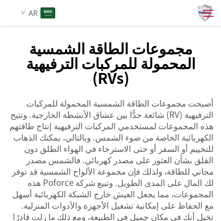
AR
مجموعات الطاقة الشمسية
المحمولة للمركبات الترفيهية
من نحن
(RVs)
بحث
المنتجات
أصبحت مجموعات الطاقة الشمسية المحمولة للمركبات
الترفيهية (RV) شائعة جدًّا بين عشاق الأنشطة الخارجية. وتتيح
الخدمات
هذه المجموعات لمستخدمي المركبات الترفيهية إنتاج طاقتهم
الكهربائية الخاصة من ضوء الشمس. وبالتالي، يمكنك الذهاب
للتخييم أو السفر أو حتى الاسترخاء في الهواء الطلق دون
الأخبار
القلق بشأن العثور على مصدر كهربائي. فالشمس مصدر
مجاني للطاقة، ولذلك فإن مجموعة الألواح الشمسية قد توفر
اتصل بنا
لك المال على المدى الطويل. وتبيع شركة Poforce هذه
المجموعات، مما يجعل العيش خارج الشبكة الكهربائية أسهل
مع الحفاظ على إمكانية تشغيل الأجهزة والأدوات المنزلية.
تخيل أنك في مكان جميل في الطبيعة، ومع ذلك ما زلت قادرًا