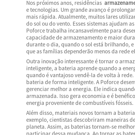
Nos próximos anos, residências
armazename
e tecnologias. Um grande avanço é prolongar a
mais rápida. Atualmente, muitos lares utili
do sol ou do vento. Esses sistemas ajudam as 
Poforce trabalha incansavelmente para dese
capacidade de armazenamento e maior durabi
durante o dia, quando o sol está brilhando, e 
que as famílias dependerão menos da rede el
Outra inovação interessante é tornar o arma
inteligente, a bateria aprende quando a ener
quando é vantajoso vendê-la de volta à rede.
bateria de forma inteligente. A Poforce dese
gerenciar melhor a energia. Ele indica quando
armazenada. Isso gera economia e é benéfico
energia proveniente de combustíveis fósseis.
Além disso, materiais novos tornam a bater
exemplo, cientistas descobriram maneiras de 
planeta. Assim, as baterias tornam-se melho
participar dessa mudança. Ao tornar as bater