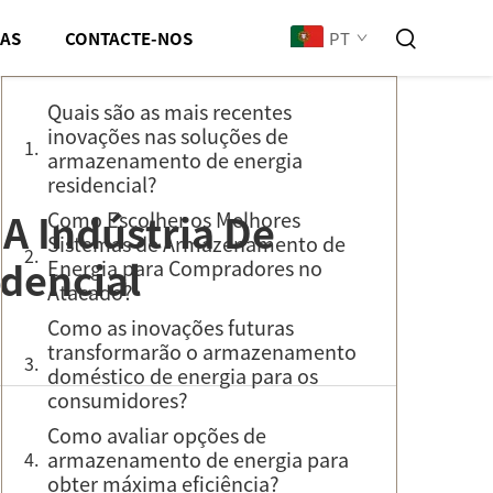
Índice
PT
IAS
CONTACTE-NOS
Quais são as mais recentes
inovações nas soluções de
armazenamento de energia
residencial?
A Indústria De
Como Escolher os Melhores
Sistemas de Armazenamento de
dencial
Energia para Compradores no
Atacado?
Como as inovações futuras
transformarão o armazenamento
doméstico de energia para os
consumidores?
Como avaliar opções de
armazenamento de energia para
obter máxima eficiência?