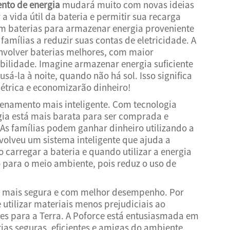
nto de energia
mudará muito com novas ideias
 vida útil da bateria e permitir sua recarga
zam baterias para armazenar energia proveniente
famílias a reduzir suas contas de eletricidade. A
nvolver baterias melhores, com maior
lidade. Imagine armazenar energia suficiente
usá-la à noite, quando não há sol. Isso significa
étrica e economizarão dinheiro!
zenamento mais inteligente. Com tecnologia
gia está mais barata para ser comprada e
 As famílias podem ganhar dinheiro utilizando a
nvolveu um sistema inteligente que ajuda a
 carregar a bateria e quando utilizar a energia
 para o meio ambiente, pois reduz o uso de
ia mais segura e com melhor desempenho. Por
utilizar materiais menos prejudiciais ao
res para a Terra. A Poforce está entusiasmada em
ias seguras, eficientes e amigas do ambiente,