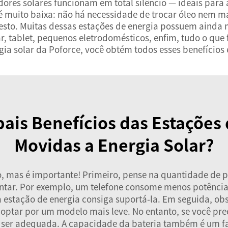
dores solares funcionam em total silêncio — ideais p
é muito baixa: não há necessidade de trocar óleo nem m
 o resto. Muitas dessas estações de energia possuem aind
r, tablet, pequenos eletrodomésticos, enfim, tudo o que
gia solar da Poforce, você obtém todos esses benefícios 
pais Benefícios das Estações 
Movidas a Energia Solar?
, mas é importante! Primeiro, pense na quantidade de p
mentar. Por exemplo, um telefone consome menos potência
 a estação de energia consiga suportá-la. Em seguida, ob
ptar por um modelo mais leve. No entanto, se você pre
 ser adequada. A capacidade da bateria também é um fa