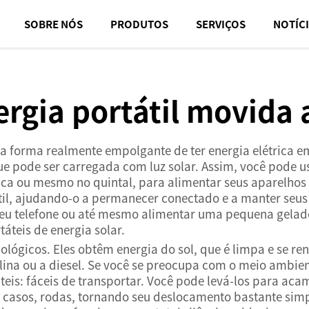
SOBRE NÓS
PRODUTOS
SERVIÇOS
NOTÍC
rgia portátil movida 
ma forma realmente empolgante de ter energia elétrica e
ue pode ser carregada com luz solar. Assim, você pode
ica ou mesmo no quintal, para alimentar seus aparelhos e
tátil, ajudando-o a permanecer conectado e a manter se
seu telefone ou até mesmo alimentar uma pequena gelade
áteis de energia solar.
ológicos. Eles obtêm energia do sol, que é limpa e se r
ina ou a diesel. Se você se preocupa com o meio ambien
teis: fáceis de transportar. Você pode levá-los para ac
 casos, rodas, tornando seu deslocamento bastante simpl