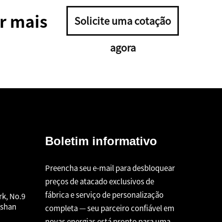
r mais
Solicite uma cotação
agora
Boletim informativo
Preencha seu e-mail para desbloquear
preços de atacado exclusivos de
fábrica e serviço de personalização
rk, No.9
gshan
completa — seu parceiro confiável em
novas energias está pronto para uma