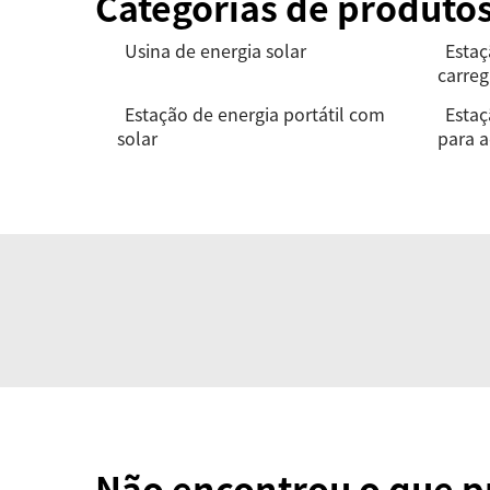
Categorias de produto
Usina de energia solar
Estaç
carre
Estação de energia portátil com
Estaç
solar
para 
Não encontrou o que p