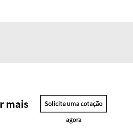
r mais
Solicite uma cotação
agora