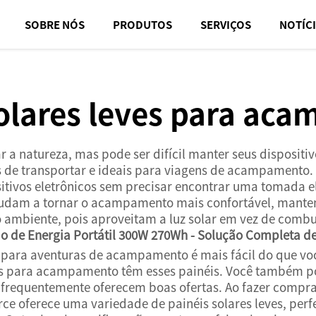
SOBRE NÓS
PRODUTOS
SERVIÇOS
NOTÍC
solares leves para ac
a natureza, mas pode ser difícil manter seus dispositivo
eis de transportar e ideais para viagens de acampamento
itivos eletrônicos sem precisar encontrar uma tomada elé
es ajudam a tornar o acampamento mais confortável, mant
o ambiente, pois aproveitam a luz solar em vez de combu
o de Energia Portátil 300W 270Wh - Solução Completa de
 para aventuras de acampamento é mais fácil do que voc
tos para acampamento têm esses painéis. Você também pod
 frequentemente oferecem boas ofertas. Ao fazer compra
ce oferece uma variedade de painéis solares leves, perfe