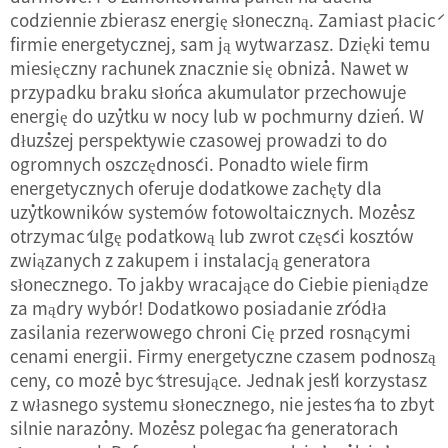
codziennie zbierasz energię słoneczną. Zamiast płacić
firmie energetycznej, sam ją wytwarzasz. Dzięki temu
miesięczny rachunek znacznie się obniża. Nawet w
przypadku braku słońca akumulator przechowuje
energię do użytku w nocy lub w pochmurny dzień. W
dłuższej perspektywie czasowej prowadzi to do
ogromnych oszczędności. Ponadto wiele firm
energetycznych oferuje dodatkowe zachęty dla
użytkowników systemów fotowoltaicznych. Możesz
otrzymać ulgę podatkową lub zwrot części kosztów
związanych z zakupem i instalacją generatora
słonecznego. To jakby wracające do Ciebie pieniądze
za mądry wybór! Dodatkowo posiadanie źródła
zasilania rezerwowego chroni Cię przed rosnącymi
cenami energii. Firmy energetyczne czasem podnoszą
ceny, co może być stresujące. Jednak jeśli korzystasz
z własnego systemu słonecznego, nie jesteś na to zbyt
silnie narażony. Możesz polegać na generatorach