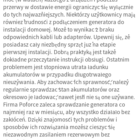
przerwy w dostawie energii ograniczyć się wyłącznie
do tych najważniejszych. Niektórzy użytkownicy mają
również trudności z podłączeniem generatora do
instalacji domowej. Może to wynikać z braku
odpowiednich kabli lub adapterów. Upewnij się, że
posiadasz cały niezbędny sprzęt już na etapie
pierwszej instalacji. Dobrą praktyką jest także
dokładne przeczytanie instrukcji obsługi. Ostatnim
problemem jest stopniowa utrata ładunku
akumulatorów w przypadku długotrwałego
nieużywania. Aby zachować ich sprawność, należy
regularnie sprawdzać stan akumulatorów oraz
okresowo je ładować, nawet jeśli nie są one używane.
Firma Poforce zaleca sprawdzanie generatora co
najmniej raz w miesiącu, aby wszystko działało bez
zakłóceń. Dzięki znajomości tych problemów i
sposobów ich rozwiązania możesz cieszyć się
niezawodnym zasilaniem rezerwowym bez