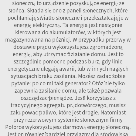
słoneczną to urządzenie pozyskujące energię ze
słońca. Składa się ono z paneli słonecznych, które
pochłaniają światło słoneczne i przekształcają je w
energię elektryczną. Ta energia jest następnie
kierowana do akumulatorów, w których jest
magazynowana na później. W przypadku przerwy w
dostawie prądu wykorzystujesz zgromadzoną
energię, aby utrzymać działanie domu. Jest to
szczególnie pomocne podczas burz, gdy linie
energetyczne ulegają awarii, lub w innych nagłych
sytuacjach braku zasilania. Możesz zadać sobie
pytanie: po co mi taki generator? Otóż nie tylko
zapewnia zasilanie domu, ale także pozwala
oszczędzać pieniądze. Jeśli korzystasz z
tradycyjnego agregatu prądotwórczego, musisz
zakupować paliwo, które jest drogie. Natomiast
przy rezerwowym systemie słonecznym firmy
Poforce wykorzystujesz darmową energię słoneczną.
Jest on również bardziej przyjazny dla środowiska,