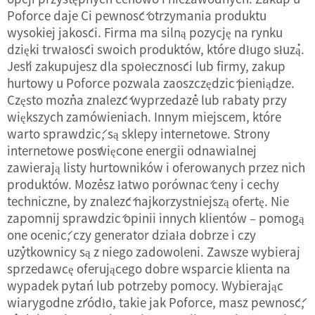
Poforce daje Ci pewność otrzymania produktu
wysokiej jakości. Firma ma silną pozycję na rynku
dzięki trwałości swoich produktów, które długo służą.
Jeśli zakupujesz dla społeczności lub firmy, zakup
hurtowy u Poforce pozwala zaoszczędzić pieniądze.
Często można znaleźć wyprzedaże lub rabaty przy
większych zamówieniach. Innym miejscem, które
warto sprawdzić, są sklepy internetowe. Strony
internetowe poświęcone energii odnawialnej
zawierają listy hurtowników i oferowanych przez nich
produktów. Możesz łatwo porównać ceny i cechy
techniczne, by znaleźć najkorzystniejszą ofertę. Nie
zapomnij sprawdzić opinii innych klientów – pomogą
one ocenić, czy generator działa dobrze i czy
użytkownicy są z niego zadowoleni. Zawsze wybieraj
sprzedawcę oferującego dobre wsparcie klienta na
wypadek pytań lub potrzeby pomocy. Wybierając
wiarygodne źródło, takie jak Poforce, masz pewność,