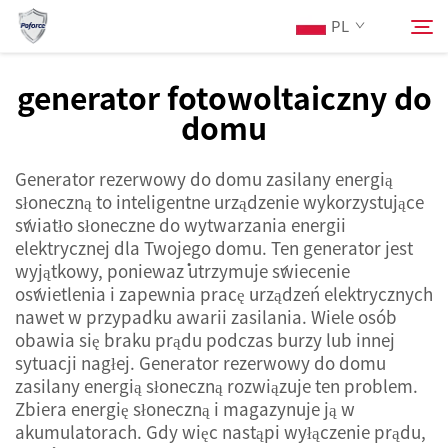
PL
generator fotowoltaiczny do
domu
O Nas
Szukaj
Generator rezerwowy do domu zasilany energią
Produkty
słoneczną to inteligentne urządzenie wykorzystujące
światło słoneczne do wytwarzania energii
Usługi
elektrycznej dla Twojego domu. Ten generator jest
wyjątkowy, ponieważ utrzymuje świecenie
oświetlenia i zapewnia pracę urządzeń elektrycznych
Aktualności
nawet w przypadku awarii zasilania. Wiele osób
obawia się braku prądu podczas burzy lub innej
sytuacji nagłej. Generator rezerwowy do domu
Skontaktuj się z nami
zasilany energią słoneczną rozwiązuje ten problem.
Zbiera energię słoneczną i magazynuje ją w
akumulatorach. Gdy więc nastąpi wyłączenie prądu,