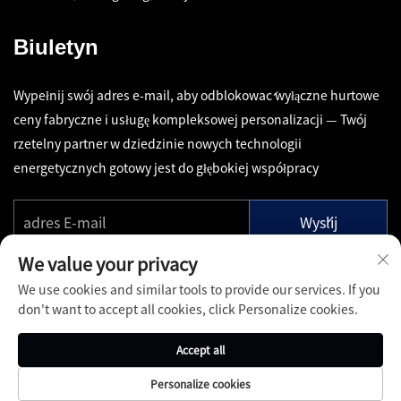
Biuletyn
Wypełnij swój adres e-mail, aby odblokować wyłączne hurtowe
ceny fabryczne i usługę kompleksowej personalizacji — Twój
rzetelny partner w dziedzinie nowych technologii
energetycznych gotowy jest do głębokiej współpracy
Wyślij
We value your privacy
We use cookies and similar tools to provide our services. If you
don't want to accept all cookies, click Personalize cookies.
Copyright © Shenzhen Pinfang Chuangfu Technology Co., Ltd.
Accept all
Wszelkie prawa zastrzeżone -
Polityka prywatności
-
Blog
Personalize cookies
O nas
Kontakt
Usługi