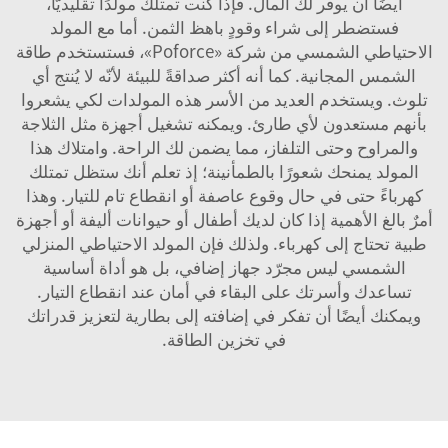
أيضًا أن يوفِّر لك المال. فإذا كنت تمتلك مولِّدًا تقليديًّا،
فستضطر إلى شراء وقودٍ باهظ الثمن. أما مع المولد
الاحتياطي الشمسي من شركة «Poforce»، فستستخدم طاقة
الشمس المجانية. كما أنه أكثر صداقةً للبيئة لأنّه لا يُنتج أي
تلوث. ويستخدم العديد من الأسر هذه المولدات لكي يشعروا
بأنهم مستعدون لأي طارئ. ويمكنه تشغيل أجهزة مثل الثلاجة
والمراوح وحتى التلفاز، مما يضمن لك الراحة. وامتلاك هذا
المولد يمنحك شعورًا بالطمأنينة؛ إذ تعلم أنك ستظل تمتلك
كهرباءً حتى في حال وقوع عاصفة أو انقطاع تام للتيار. وهذا
أمرٌ بالغ الأهمية إذا كان لديك أطفال أو حيوانات أليفة أو أجهزة
طبية تحتاج إلى كهرباء. ولذلك فإن المولد الاحتياطي المنزلي
الشمسي ليس مجرّد جهاز إضافي، بل هو أداة أساسية
تساعدك وأسرتك على البقاء في أمان عند انقطاع التيار.
ويمكنك أيضًا أن تفكر في إضافته إلى
بطارية
لتعزيز قدراتك
في تخزين الطاقة.