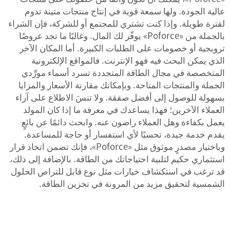
عالية الجودة. ولها سمعة قوية في إنتاج منتجات متينة تدوم
لفترة طويلة. وإذا كنت تشتري للمجتمع أو للشركة، فإن الشراء
بالجملة من «Poforce» يوفّر لك المال. وغالبًا ما تجد عروضًا
ترويجية أو خصومات على الطلبات الكبيرة. أما المكان الآخر
الذي يمكن البحث فيه فهو الإنترنت. فالمواقع الإلكترونية
المتخصصة في مجال الطاقة المتجددة تسرد أسماء مورِّدي
الجملة والمنتجات المتاحة. وبإمكانك مقارنة الأسعار والمزايا
بسهولة للوصول إلى أفضل صفقة. ولا تنسَ الاطلاع على آراء
العملاء الآخرين؛ فهذا يساعدك في معرفة ما إذا كان المولد
يعمل بكفاءة وهل العملاء راضون عنه. وابحث دائمًا عن بائعٍ
يقدم خدمة جيدة، تحسبًا لأي استفسار أو حاجة للمساعدة.
وباختيار مصدرٍ موثوق مثل «Poforce»، فإنك تضمن اتخاذ قرار
استثماري حكيم لتلبية احتياجاتك من الطاقة. بالإضافة إلى ذلك،
قد ترغب في استكشاف خيارات مثل
نوع قابل للتراص
الحلول
الشمسية لتحقيق مزيد من المرونة في تخزين الطاقة.