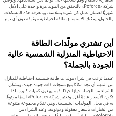
شركة «Poforce» بالتحقق من المولد مرة واحدة على الأقل
شهريًّا لضمان عمل كل شيء بسلاسة. وبمعرفة هذه المشكلات
والحلول، يمكنك الاستمتاع بطاقة احتياطية موثوقة دون أي توتر.
أين تشتري مولّدات الطاقة
الاحتياطية المنزلية الشمسية عالية
الجودة بالجملة؟
عندما ترغب في شراء مولدات طاقة شمسية احتياطية للمنازل،
من المهم أن تجد مكانًا يبيع منتجات ذات جودة جيدة. ويشكّل
الشراء من الجملة خيارًا جيدًا. فهم يبيعون كميات كبيرة، لذا
تكون الأسعار عادةً أقل. وتعتبر شركة «Poforce» اسمًا موثوقًا
به في مجال المولدات الشمسية. وهي تقدّم مجموعة متنوعة
من الخيارات بأسعار معقولة وموثوقة. وعند الشراء من
«Poforce»، يمكنك أن تكون واثقًا من حصولك على منتجات