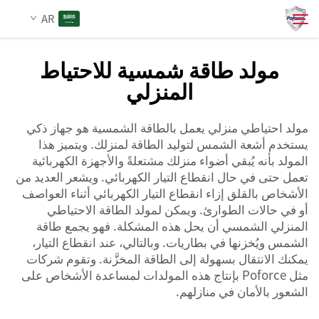
AR
مولد طاقة شمسية للاحتياط
المنزلي
من نحن
بحث
مولد احتياطي منزلي يعمل بالطاقة الشمسية هو جهاز ذكي
المنتجات
يستخدم أشعة الشمس لتوليد الطاقة لمنزلك. ويتميز هذا
المولد بأنه يُبقي أضواء منزلك مشتعلةً والأجهزة الكهربائية
الخدمات
تعمل حتى في حال انقطاع التيار الكهربائي. ويشعر العديد من
الأشخاص بالقلق إزاء انقطاع التيار الكهربائي أثناء العواصف
أو في حالات الطوارئ. ويمكن لمولد الطاقة الاحتياطي
الأخبار
المنزلي الشمسي أن يحل هذه المشكلة. فهو يجمع طاقة
الشمس ويُخزنها في بطاريات. وبالتالي، عند انقطاع التيار،
يمكنك الانتقال بسهولة إلى الطاقة المخزَّنة. وتقوم شركات
اتصل بنا
مثل Poforce بإنتاج هذه المولدات لمساعدة الأشخاص على
الشعور بالأمان في منازلهم.