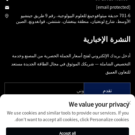
[email protected]
701-6 حديقة ميثوافوجينغ للعلوم البيولوجية، رقم 9 طريق جينشيو
الأوسط، شارع لونغتيان، منطقة بينغشان، شنتشن، قوانغدونغ، الصين
النشرة الإخبارية
أدخل بريدك الإلكتروني لفتح أسعار الجملة الحصرية من المصنع وخدمة
التخصيص الشاملة — شريكك الموثوق في مجال الطاقة الجديدة مستعد
للتعاون العميق
تقدم
We value your privacy
We use cookies and similar tools to provide our services. If you
don't want to accept all cookies, click Personalize cookies.
حقوق النشر © شركة شنتشن بينفانغ تشوانغفو للتكنولوجيا المحدودة، جميع
Accept all