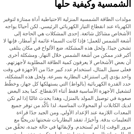
الشمسية وكيفية حلها
مولدات الطاقة الشمسية المنزلية الاحتياطية أداة ممتازة لتوفير
الكهرباء عند انقطاع التيار الكهربائي الرئيسي. لكن أحيانًا يواجه
الأشخاص مشاكل شائعة. إحدى المشكلات هي الحاجة إلى
أشعة الشمس للعمل؛ فإذا كانت السماء غائمة أو أمطار، فإنها لا
تشحن جيدًا. ولحل هذه المشكلة، ضع الألواح في مكان يتلقى
أكبر قدر ممكن من أشعة الشمس خلال النهار. ومشكلة أخرى
أن بعض الأشخاص لا يعرفون كمية الطاقة المطلوبة لأجهزتهم.
فعلى سبيل المثال، استخدام عدد كبير جدًا من الأجهزة في وقت
واحد يؤدي إلى استنزاف البطارية بسرعة. ولحل هذه المشكلة،
حدد القدرة الكهربائية (بالواط) التي يستهلكها كل جهاز، وخطّط
لتشغيل الأجهزة الأساسية فقط أثناء الانقطاع. كما يجد البعض
صعوبة في توصيل المولد بالمنزل، وهذا يحدث غالبًا إذا لم تكن
لديك الكابلات أو المحولات المناسبة. لذا تأكَّد من توفر جميع
المعدات اللازمة عند الإعداد الأولي. ومن الجيد جدًا قراءة
التعليمات بدقة. وأخيرًا، تفقد البطاريات شحنتها تدريجيًّا مع
مرور الوقت إذا لم تُستخدم. ولإبقائها في حالة جيدة، تحقَّق من
البطارية بانتظام وقم بشحنها حتى لو لم تكن تستخدمها. وتوصي