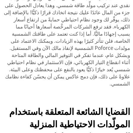
نقدي عند تركيب مولِّد طاقة شمسي. وهذا يعادل الحصول على
جزء من المال عائدًا عليك نتيجة اتخاذك قرارًا ذكيًّا! بالإضافة إلى
ذلك، يوفِّر لك وجود نظام احتياطي حمايةً من ارتفاع أسعار
الكهرباء. فقد ترفع الشركات المرخَّصة أسعارها أحيانًا مما
يسبب إجهادًا ماليًّا. أما إذا كنت تعتمد على طاقتك الشمسية
الخاصة، فلن تتأثر كثيرًا بهذه الزيادات. ويمكنك الاعتماد على
مولدات Poforce الشمسية لإنقاذ مالك الآن وفي المستقبل.
وبشكل عام، عندما تفكر في التوفير المالي والطاقة المتاحة
أثناء انقطاع التيار الكهربائي، فإن الاستثمار في نظام احتياطي
شمسي يُعد خيارًا ذكيًّا يعود بالنفع على محفظتك وعلى البيئة.
علاوةً على ذلك، فإن دمج
عاكس
يمكن أن يحسّن كفاءة نظامك
الشمسي.
القضايا الشائعة المتعلقة باستخدام
المولّدات الاحتياطية المنزلية