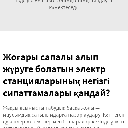
іздеңіз. Бұл сізге сенімді өнімді таңдауға
көмектеседі.
Жоғары сапалы алып
жүруге болатын электр
станцияларының негізгі
сипаттамалары қандай?
Жақсы ұсынысты табудың басқа жолы —
маусымдық сатылымдарға назар аудару. Көптеген
дүкендер мерекелер мен іс-шаралар кезінде үлкен