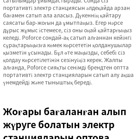
сатылымдар ұйымдастырады. Сонда сіз
портативті электр станциясын әлдеқайда арзан
бағамен сатып ала аласыз. Дүкеннің қайтару
саясаты бар-жоғын да ұмытпаңыз. Егер нәрсе
дұрыс жұмыс істемесе, сіз оны оңай қайтарғыңыз
келеді. Poforce сондай-ақ сатып алғаннан кейінгі
сұрақтарыңызға көмек көрсететін қолданушылар
қызметін ұсынады. Бұл өте маңызды, себебі сіз
қолдау көрсетілетінін сезінуіңіз керек. Жалпы
алғанда, Poforce сияқты сенімді брендтен оптта
портативті электр станцияларын сатып алу ақша
үнемдейді және тыныштық береді.
Жоғары бағаланған алып
жүруге болатын электр
станцияларын оптова