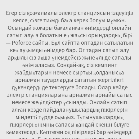
Егер сіз қозғалмалы электр станциясын іздеуіңіз
келсе, сізге тиімді баға керек болуы мүмкін.
Осындай жоғары бағаланған өнімдерді онлайн
сатып алуға болатын ең жақсы орындардың бірі
— Poforce сайты. Бұл сайтта оптадан сатылатын
кең ауқымды өнімдер бар. Оптадан сатып алу
арқылы сіз ақша үнемдейсіз және әлі де сапалы
өнім аласыз. Сондай-ақ, сіз кемпинг
жабдықтарын немесе сыртқы қолданысқа
арналған тауарларды сататын жергілікті
дүкендерді де тексеруге болады. Олар кейде
электр станцияларына арналған арнайы сатыс
немесе жеңілдіктер ұсынады. Онлайн сатып
алған кезде пайдаланушылардың пікірлерін
міндетті түрде оқыңыз. Тұтынушылардың
пікірлері өнімнің сапасы қандай екенін білуге
көмектеседі. Көптеген оң пікірлері бар өнімдерді