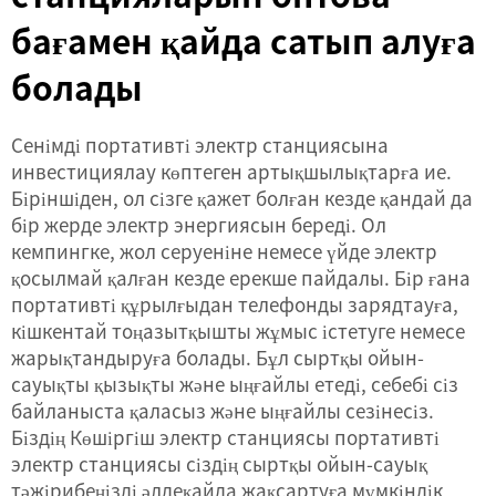
бағамен қайда сатып алуға
болады
Сенімді портативті электр станциясына
инвестициялау көптеген артықшылықтарға ие.
Біріншіден, ол сізге қажет болған кезде қандай да
бір жерде электр энергиясын береді. Ол
кемпингке, жол серуеніне немесе үйде электр
қосылмай қалған кезде ерекше пайдалы. Бір ғана
портативті құрылғыдан телефонды зарядтауға,
кішкентай тоңазытқышты жұмыс істетуге немесе
жарықтандыруға болады. Бұл сыртқы ойын-
сауықты қызықты және ыңғайлы етеді, себебі сіз
байланыста қаласыз және ыңғайлы сезінесіз.
Біздің
Көшіргіш электр станциясы
портативті
электр станциясы сіздің сыртқы ойын-сауық
тәжірибеңізді әлдеқайда жақсартуға мүмкіндік