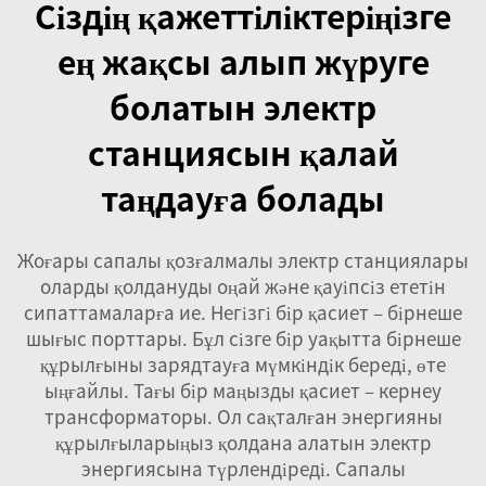
Сіздің қажеттіліктеріңізге
ең жақсы алып жүруге
болатын электр
станциясын қалай
таңдауға болады
Жоғары сапалы қозғалмалы электр станциялары
оларды қолдануды оңай және қауіпсіз ететін
сипаттамаларға ие. Негізгі бір қасиет – бірнеше
шығыс порттары. Бұл сізге бір уақытта бірнеше
құрылғыны зарядтауға мүмкіндік береді, өте
ыңғайлы. Тағы бір маңызды қасиет – кернеу
трансформаторы. Ол сақталған энергияны
құрылғыларыңыз қолдана алатын электр
энергиясына түрлендіреді. Сапалы