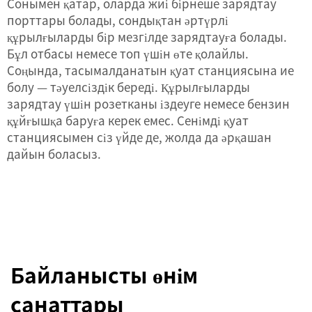
Сонымен қатар, оларда жиі бірнеше зарядтау
порттары болады, сондықтан әртүрлі
құрылғыларды бір мезгілде зарядтауға болады.
Бұл отбасы немесе топ үшін өте қолайлы.
Соңында, тасымалданатын қуат станциясына ие
болу — тәуелсіздік береді. Құрылғыларды
зарядтау үшін розетканы іздеуге немесе бензин
құйғышқа баруға керек емес. Сенімді қуат
станциясымен сіз үйде де, жолда да әрқашан
дайын боласыз.
Байланысты өнім
санаттары