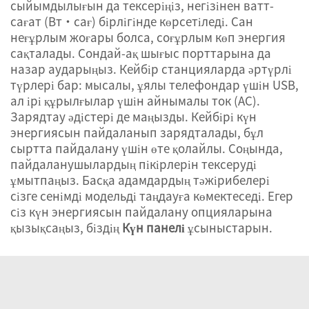
сыйымдылығын да тексеріңіз, негізінен ватт-
сағат (Вт·сағ) бірлігінде көрсетіледі. Сан
неғұрлым жоғары болса, соғұрлым көп энергия
сақталады. Сондай-ақ шығыс порттарына да
назар аударыңыз. Кейбір станцияларда әртүрлі
түрлері бар: мысалы, ұялы телефондар үшін USB,
ал ірі құрылғылар үшін айнымалы ток (AC).
Зарядтау әдістері де маңызды. Кейбірі күн
энергиясын пайдаланып зарядталады, бұл
сыртта пайдалану үшін өте қолайлы. Соңында,
пайдаланушылардың пікірлерін тексеруді
ұмытпаңыз. Басқа адамдардың тәжірибелері
сізге сенімді модельді таңдауға көмектеседі. Егер
сіз күн энергиясын пайдалану опцияларына
қызықсаңыз, біздің
Күн панелі
ұсыныстарын.