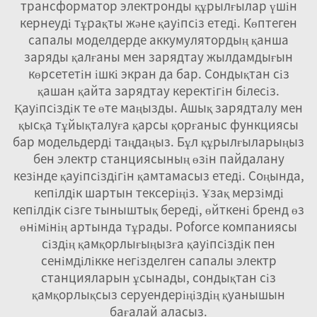
трансформатор электронды құрылғылар үшін
кернеуді тұрақты және қауіпсіз етеді. Көптеген
сапалы моделдерде аккумулятордың қанша
заряды қалғаны мен зарядтау жылдамдығын
көрсететін ішкі экран да бар. Сондықтан сіз
қашан қайта зарядтау керектігін білесіз.
Қауіпсіздік те өте маңызды. Ашық зарядталу мен
қысқа тұйықталуға қарсы қорғаныс функциясы
бар модельдерді таңдаңыз. Бұл құрылғыларыңыз
бен электр станциясының өзін пайдалану
кезінде қауіпсіздігін қамтамасыз етеді. Соңында,
кепілдік шартын тексеріңіз. Ұзақ мерзімді
кепілдік сізге тыныштық береді, өйткені бренд өз
өнімінің артында тұрады. Poforce компаниясы
сіздің қамқорлығыңызға қауіпсіздік пен
сенімділікке негізделген сапалы электр
станцияларын ұсынады, сондықтан сіз
қамқорлықсыз серуендеріңіздің қуанышын
бағалай аласыз.