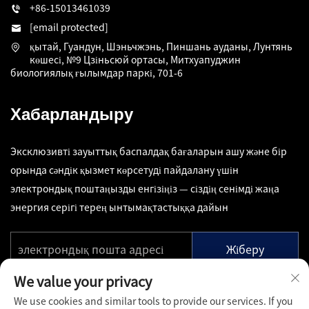
+86-15013461039
[email protected]
қытай, Гуандун, Шэньчжэнь, Пиншань ауданы, Лунтянь
көшесі, №9 Цзіньсюй ортасы, Митхуапуджин
биологиялық ғылымдар паркі, 701-6
Хабарландыру
Эксклюзивті зауыттық баспалдақ бағаларын ашу және бір
орында сәндік қызмет көрсетуді пайдалану үшін
электрондық поштаңызды енгізіңіз — сіздің сенімді жаңа
энергия серігі терең ынтымақтастыққа дайын
Жіберу
We value your privacy
We use cookies and similar tools to provide our services. If you