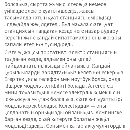
болсаңыз, сыртта жұмыс істесеңіз немесе
үйіңізде электр қуаты өшсеңіз, жақсы
тасымалданатын қуат станциясы өміріңізді
әлдеқайда жеңілдетеді. Бұл мақала сізге қуат
станциясын таңдаған кезде неге назар аудару
керегін және қандай сипаттамалар оны жоғары
сапалы ететінін түсіндіреді.
Сізге ең жақсы портативті электр станциясын
таңдаған кезде, алдымен оны қалай
пайдаланатыныңызды ойланыңыз. Қандай
құрылғыларды зарядтағыңыз келетінін ескеріңіз.
Егер тек ұялы телефон мен ноутбук болса, онда
кішірек модель жеткілікті болады. Ал егер сіз
мини-тоңазытқыш немесе электрлік көмекшісін
іске қосуға мұқтаж болсаңыз, сізге көп қуатты ірі
модель керек болады. Келесі қадам — оны
қолданатын орныңызды ойланыңыз. Кемпингке
барған кезде, оңай көтеруге болатын жеңіл
модельді іздеңіз. Сонымен қатар аккумулятордың