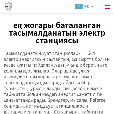
KK
ең жоғары бағаланған
тасымалданатын электр
Біздің туралы
станциясы
Іздеу
Продукциялар
Тасымалданатын қуат станциялары — бұл
электр энергиясын сақтайтын, сіз сыртта болған
Қызметтер
кезде қуатты пайдалануға мүмкіндік беретін өте
қолайлы құрылғылар. Олар ішінде үлкен
аккумуляторлы қораптарға ұқсайды және
Жаңалықтар
телефондарыңызды зарядтайды, кейбір
тұрмыстық құрылғыларды іске қосады немесе
Бізбен хабарласыңы
табиғатта болған кездегі энергия қажеттілігін
қанағаттандырады. Брендтер, мысалы,
Poforce
сенімді және тиімді қуат станцияларын
шығаруымен танымал. Сіз қайырлы табиғатта