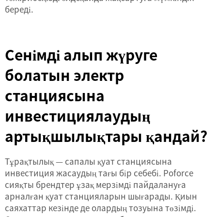
береді.
Сенімді алып жүруге
болатын электр
станциясына
инвестициялаудың
артықшылықтары қандай?
Тұрақтылық — сапалы қуат станциясына
инвестиция жасаудың тағы бір себебі. Poforce
сияқты брендтер ұзақ мерзімді пайдалануға
арналған қуат станцияларын шығарады. Қиын
саяхаттар кезінде де олардың тозуына төзімді.