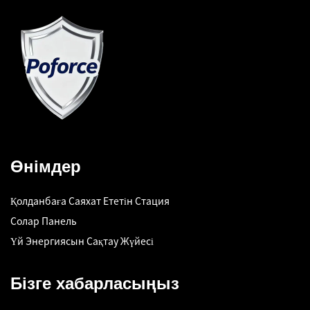
Өнімдер
Қолданбаға Саяхат Ететін Стация
Солар Панель
Үй Энергиясын Сақтау Жүйесі
Бізге хабарласыңыз