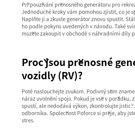
Při používání přenosného generátoru pro rekrea
Jednoduché kroky vám pomohou zjistit, co je špa
Naplňte ji a zkuste generátor znovu spustit. Stá
ho podle pokynů uvedených v návodu. Také svíčk
můžete zakoupit v obchodě s náhradními díly p
Proč jsou přenosné gen
vozidly (RV)?
Poté naslouchejte zvukům. Podivný šum znamená
náraz uvolnění spojů. Pokud je vše v pořádku, z
spustí, ale nedodává výkon, zkontrolujte jisti
odborníka. Společnost Poforce si přeje, aby jst
stres.