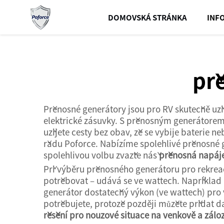
DOMOVSKÁ STRÁNKA
INF
př
Přenosné generátory jsou pro RV skutečně uži
elektrické zásuvky. S přenosným generátorem m
užijete cesty bez obav, že se vybije baterie n
řadu Poforce. Nabízíme spolehlivé přenosné gen
spolehlivou volbu zvažte náš
přenosná napáje
Při výběru přenosného generátoru pro rekreační
potřebovat – udává se ve wattech. Například
generátor dostatečný výkon (ve wattech) pro 
potřebujete, protože později můžete přidat d
řešení pro nouzové situace na venkově a zál