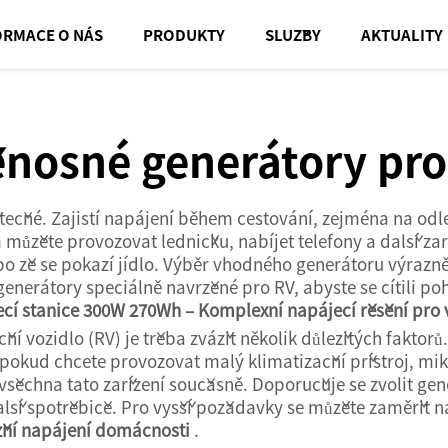
ORMACE O NÁS
PRODUKTY
SLUŽBY
AKTUALITY
enosné generátory pro
tečné. Zajistí napájení během cestování, zejména na odle
ůžete provozovat ledničku, nabíjet telefony a další zaříz
ebo že se pokazí jídlo. Výběr vhodného generátoru výrazně 
erátory speciálně navržené pro RV, abyste se cítili pohod
cí stanice 300W 270Wh – Komplexní napájecí řešení pro v
 vozidlo (RV) je třeba zvážit několik důležitých faktorů. 
 pokud chcete provozovat malý klimatizační přístroj, mi
všechna tato zařízení současně. Doporučuje se zvolit ge
alší spotřebiče. Pro vyšší požadavky se můžete zaměřit 
ožní napájení domácnosti
.