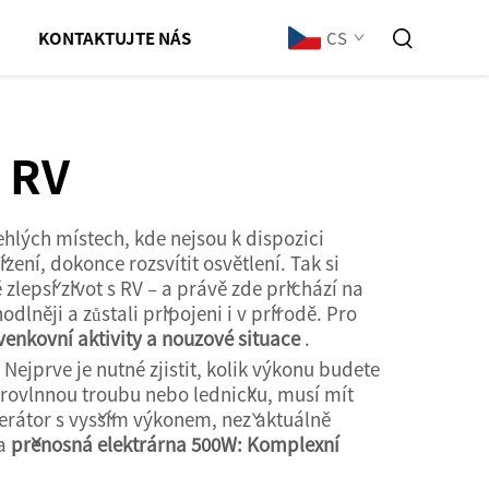
CS
KONTAKTUJTE NÁS
 RV
hlých místech, kde nejsou k dispozici
ení, dokonce rozsvítit osvětlení. Tak si
zlepší život s RV – a právě zde přichází na
lněji a zůstali připojeni i v přírodě. Pro
enkovní aktivity a nouzové situace
.
Nejprve je nutné zjistit, kolik výkonu budete
krovlnnou troubu nebo ledničku, musí mít
nerátor s vyšším výkonem, než aktuálně
na
přenosná elektrárna 500W: Komplexní