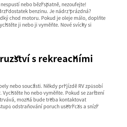
nespustí nebo běží špatně, nezoufejte!
ádrži dostatek benzinu. Je nádrž prázdná?
hladký chod motoru. Pokud je oleje málo, doplňte
stěte ji nebo ji vyměňte. Nové svíčky si
užství s rekreačními
ely nebo součásti. Někdy při jízdě RV způsobí
r. Vyčistěte ho nebo vyměňte. Pokud se zařízení
řetrvává, možná bude třeba kontaktovat
stupů odstraňování poruch ušetří čas a sníží