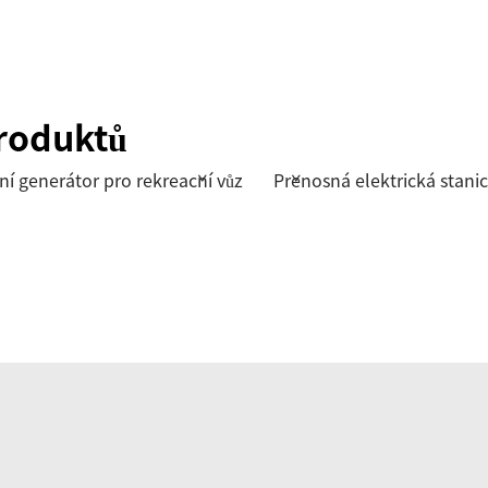
produktů
ní generátor pro rekreační vůz
Přenosná elektrická stani