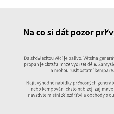
Na co si dát pozor při
Další důležitou věcí je palivo. Většina gener
propan je čistší a může vydržet déle. Zamysle
a mohou rušit ostatní kempaře. E
Najít výhodné nabídky přenosných generátor
nebo kempování často nabízejí zajímavé c
navštivte místní železářství a obchody s 