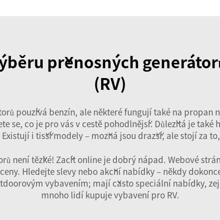
 výběru přenosných generátor
(RV)
átorů používá benzín, ale některé fungují také na propan
te se, co je pro vás v cestě pohodlnější. Důležitá je také
xistují i tišší modely – možná jsou dražší, ale stojí za to,
ů není těžké! Začít online je dobrý nápad. Webové strán
eny. Hledejte slevy nebo akční nabídky – někdy dokonce
outdoorovým vybavením; mají často speciální nabídky, z
mnoho lidí kupuje vybavení pro RV.