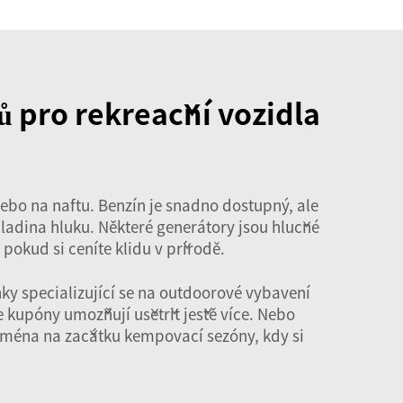
ů pro rekreační vozidla
 nebo na naftu. Benzín je snadno dostupný, ale
 hladina hluku. Některé generátory jsou hlučné
 pokud si ceníte klidu v přírodě.
ky specializující se na outdoorové vybavení
 kupóny umožňují ušetřit ještě více. Nebo
ejména na začátku kempovací sezóny, kdy si