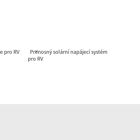
ce pro RV
Přenosný solární napájecí systém
pro RV