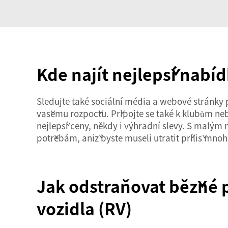
Kde najít nejlepší nab
Sledujte také sociální média a webové stránky 
vašemu rozpočtu. Připojte se také k klubům nebo
nejlepší ceny, někdy i výhradní slevy. S malým
potřebám, aniž byste museli utratit příliš mnoh
Jak odstraňovat běžné 
vozidla (RV)