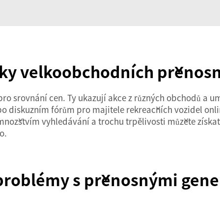
ídky velkoobchodních přenos
pro srovnání cen. Ty ukazují akce z různých obchodů a u
 diskuzním fórům pro majitele rekreačních vozidel online
 množstvím vyhledávání a trochu trpělivosti můžete získa
o.
problémy s přenosnými gener