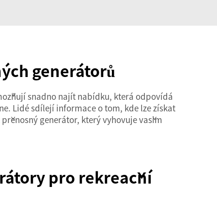
ných generátorů
možňují snadno najít nabídku, která odpovídá
. Lidé sdílejí informace o tom, kde lze získat
t přenosný generátor, který vyhovuje vašim
átory pro rekreační