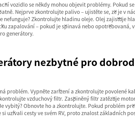
ční vozidlo se někdy mohou objevit problémy. Pokud se 
tně. Nejprve zkontrolujte palivo – ujistěte se, že je v n
le nefunguje? Zkontrolujte hladinu oleje. Olej zajišťuje 
u zapalování – pokud je špinavá nebo opotřebovaná, vyči
ro generátory.
erátory nezbytné pro dobrodr
 problém. Vypněte zařízení a zkontrolujte povolené kab
kontrolujte vzduchový filtr. Zašpiněný filtr zatěžuje moto
č. Je vybitý? Obnovte ho a zkontrolujte. Pokud problém p
e si užívali cesty ve svém RV, proto znalost základních po