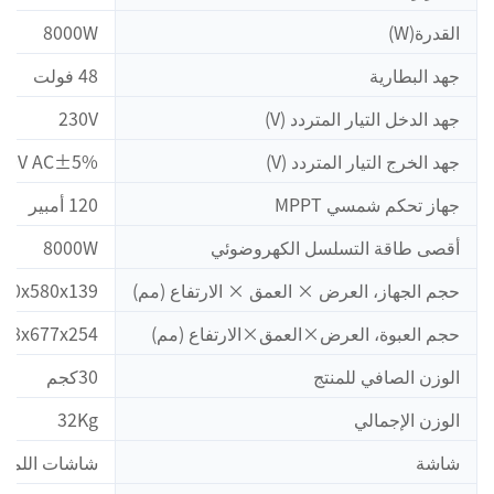
القدرة(W)
8000W
جهد البطارية
48 فولت
جهد الدخل التيار المتردد (V)
230V
جهد الخرج التيار المتردد (V)
30V AC±5%
جهاز تحكم شمسي MPPT
120 أمبير
أقصى طاقة التسلسل الكهروضوئي
8000W
حجم الجهاز، العرض × العمق × الارتفاع (مم)
490x580x139م
حجم العبوة، العرض×العمق×الارتفاع (مم)
588x677x254م
الوزن الصافي للمنتج
30كجم
الوزن الإجمالي
32Kg
شاشة
شاشات اللم