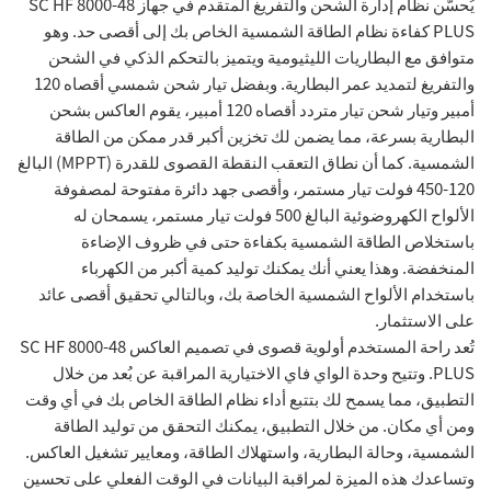
يُحسّن نظام إدارة الشحن والتفريغ المتقدم في جهاز SC HF 8000-48
PLUS كفاءة نظام الطاقة الشمسية الخاص بك إلى أقصى حد. وهو
متوافق مع البطاريات الليثيومية ويتميز بالتحكم الذكي في الشحن
والتفريغ لتمديد عمر البطارية. وبفضل تيار شحن شمسي أقصاه 120
أمبير وتيار شحن تيار متردد أقصاه 120 أمبير، يقوم العاكس بشحن
البطارية بسرعة، مما يضمن لك تخزين أكبر قدر ممكن من الطاقة
الشمسية. كما أن نطاق التعقب النقطة القصوى للقدرة (MPPT) البالغ
120-450 فولت تيار مستمر، وأقصى جهد دائرة مفتوحة لمصفوفة
الألواح الكهروضوئية البالغ 500 فولت تيار مستمر، يسمحان له
باستخلاص الطاقة الشمسية بكفاءة حتى في ظروف الإضاءة
المنخفضة. وهذا يعني أنك يمكنك توليد كمية أكبر من الكهرباء
باستخدام الألواح الشمسية الخاصة بك، وبالتالي تحقيق أقصى عائد
على الاستثمار.
تُعد راحة المستخدم أولوية قصوى في تصميم العاكس SC HF 8000-48
PLUS. وتتيح وحدة الواي فاي الاختيارية المراقبة عن بُعد من خلال
التطبيق، مما يسمح لك بتتبع أداء نظام الطاقة الخاص بك في أي وقت
ومن أي مكان. من خلال التطبيق، يمكنك التحقق من توليد الطاقة
الشمسية، وحالة البطارية، واستهلاك الطاقة، ومعايير تشغيل العاكس.
وتساعدك هذه الميزة لمراقبة البيانات في الوقت الفعلي على تحسين