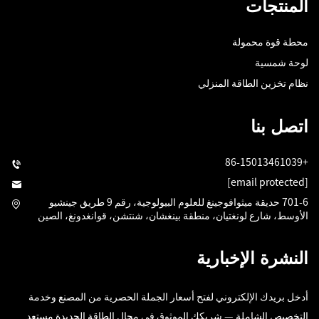
المنتجات
محطة قوة محمولة
لوحة شمسية
نظام تخزين الطاقة المنزلي
اتصل بنا
+86-15013461039
[email protected]
701-6 حديقة ميثوافوجينغ للعلوم البيولوجية، رقم 9 طريق جينشيو
الأوسط، شارع لونغتيان، منطقة بينغشان، شنتشن، قوانغدونغ، الصين
النشرة الإخبارية
أدخل بريدك الإلكتروني لفتح أسعار الجملة الحصرية من المصنع وخدمة
التخصيص الشاملة — شريكك الموثوق في مجال الطاقة الجديدة مستعد