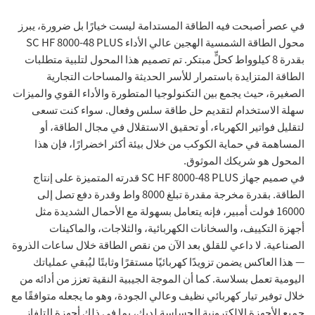
في عصر أصبحت فيه الطاقة المستدامة ليست خيارًا بل ضرورة، يبرز
محول الطاقة الشمسية الهجين عالي الأداء SC HF 8000-48 PLUS
بقدرة 8 كيلوواط كحلٍّ مبتكر. تم تصميم هذا المحول لتلبية متطلبات
الطاقة المتزايدة باستمرار للأسر الحديثة والمساحات التجارية
الصغيرة، حيث يجمع بين التكنولوجيا المتطورة والأداء القوي والميزات
سهلة الاستخدام لتقديم حل طاقة سلس وفعال. سواء كنت تسعى
لتقليل فواتير الكهرباء، أو تحقيق الاستقلال في مجال الطاقة، أو
المساهمة في حماية الكوكب من خلال بيئة أكثر اخضرارًا، فإن هذا
المحول هو شريكك الموثوق.
في صميم جهاز SC HF 8000-48 PLUS قدرته المتميزة على إنتاج
الطاقة. بقدرة مخرجة مقدرة تبلغ 8000 واط وقدرة دفع تصل إلى
16000 فولت أمبير، فإنه يتعامل بسهولة مع الأحمال الشديدة مثل
أجهزة التكييف، والسخانات الكهربائية، والثلاجات، والماكينات
الصناعية. لا داعي للقلق بعد الآن من نقص الطاقة خلال ساعات الذروة
— هذا العاكس يضمن تزويدًا كهربائيًا مستقرًا وثابتًا ليُبقي عملياتك
اليومية تعمل بسلاسة. كما أن الموجة الجيبية النقية تعزز من أدائه من
خلال توفير تيار كهربائي نظيف وعالي الجودة، وهو ما يجعله متوافقًا مع
جميع الأجهزة الإلكترونية الحساسة لديك، بما في ذلك أجهزة التلفاز