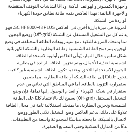
وأجهزة الكمبيوتر والهواتف الذكية. وداعًا لشاشات التوقف المتقطعة
والأجهزة التالفة؛ فهذا العاكس يقدم طاقة تطابق جودة الكهرباء
الواردة من الشبكة.
المرونة هي ميزة بارزة أخرى في العاكس SC HF 8000-48 PLUS. فهو
يدعم كل من التشغيل المستقل عن الشبكة (Off-grid) ووضع الهجين،
مما يمنحك المرونة للتكيف مع سيناريوهات الطاقة المختلفة. في وضع
الهجين، يتم دمج الطاقة الشمسية وطاقة البطارية والشبكة الكهربائية
بشكل سلس. خلال النهار، يُولّي العاكس أولوية لاستخدام الطاقة
الشمسية لتغذية الأحمال، ويتم تخزين الطاقة الزائدة في بطارية
الليثيوم للاستخدام اللاحق. وعندما تكون الطاقة الشمسية غير كافية،
يتحول تلقائيًا إلى طاقة الشبكة أو طاقة البطارية، مما يضمن
استمرارية التزويد بالطاقة. أما في المناطق التي تعاني من عدم
استقرار في شبكة الكهرباء أو انعدام الوصول إليها تمامًا، فإن وضع
التشغيل المستقل (Off-grid) يسمح لك بالاعتماد كليًا على الطاقة
الشمسية وتخزين البطارية، ما يمنحك استقلالية تامة في مجال الطاقة.
علاوةً على ذلك، يدعم العاكس وضع التشغيل ثلاثي الطور ووضع
الاتصال بالشبكة، ما يجعله مناسبًا لمجموعة واسعة من التطبيقات،
بدءًا من المنازل السكنية وحتى المصانع الصغيرة.