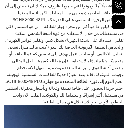
يضمن تشغيلًا آمنًا وموثوقًا في جميع الظروف. يمكنك أن تطمئن إلى أن
نظام الطاقة الخاص بك محمي من المخاطر الكهربائية المحتملة.
إن العاكس الهجين الشمسي عالي القدرة SC HF 8000-48 PLUS
بقدرة 8 كيلوواط هو أكثر من مجرد جهاز للطاقة — بل هو استثمار ذكي
في مستقبلك. من خلال الاستفادة من قوة أشعة الشمس، يمكنك
تقليل اعتمادك على شبكة الكهرباء بشكل كبير، وتقليل فواتير الكهرباء،
والحد من البصمة الكربونية الخاصة بك. سواء كنت مالك منزل تسعى
لتقليل التكاليف، أو صاحب عمل يهدف إلى تحسين كفاءة الطاقة، أو
متحمسًا بيئيًا ملتزمًا بالاستدامة، فإن هذا العاكس هو الحل المثالي.
وبفضل أدائه القوي وميزاته المتعددة وتصميمه سهل الاستخدام
وجودته الموثوقة، فإنه يضع معيارًا جديدًا للعاكسات الشمسية الهجينة.
انضم اليوم إلى ثورة الطاقة المتجددة مع جهاز SC HF 8000-48 PLUS.
اختبر حرية الحصول على طاقة نظيفة وفعالة وبأسعار معقولة. استثمر
في مستقبل أكثر إشراقًا واستدامةً لك وللكوكب. اطلب الآن واتخذ
الخطوة الأولى نحو الاستقلال في مجال الطاقة!