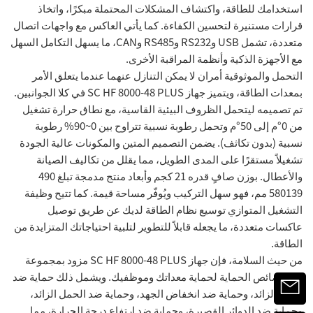
استخدامك للطاقة، واكتشاف المشكلات المحتملة مبكرًا، واتخاذ
قرارات مستنيرة لتحسين الكفاءة. كما يأتي العاكس مع واجهات اتصال
متعددة، تشمل USB وRS232 وRS485 وCAN، ما يسهل التكامل السهل
مع الأجهزة الذكية وأنظمة المراقبة الأخرى.
التحمل والموثوقية أمران لا يمكن التنازل عنهما عندما يتعلق الأمر
بمعدات الطاقة، ويتميز جهاز SC HF 8000-48 PLUS في كلا الجوانبين.
تم تصميمه ليتحمل الظروف البيئية القاسية، مع نطاق حرارة تشغيل
من 0°م إلى 50°م وتحمل رطوبة نسبية تتراوح بين 0~90% رطوبة
نسبية (بدون تكاثف). يضمن التصميم المتين والمكونات عالية الجودة
تشغيلاً مستقرًا على المدى الطويل، مما يقلل من تكاليف الصيانة
والأعطال. بوزن صافٍ قدره 21 كجم وأبعاد منتج مدمجة تبلغ 490
580
139 مم، فهو سهل التركيب ويُوفّر مساحة قيمة. كما تتيح وظيفة
التشغيل المتوازي توسيع نظام الطاقة لديك عن طريق توصيل
عاكسات متعددة، ما يجعله قابلاً للتطوير لتلبية احتياجاتك المتزايدة من
الطاقة.
من حيث السلامة، فإن جهاز SC HF 8000-48 PLUS مزود بمجموعة
من خصائص الحماية لحماية معداتك وموظفيك. ويشمل ذلك حماية ضد
الجهد الزائد، وحماية ضد انخفاض الجهد، وحماية ضد الحمل الزائد،
وحماية ضد الدوائر القصيرة، وحماية ضد ارتفاع درجة الحرارة، مما