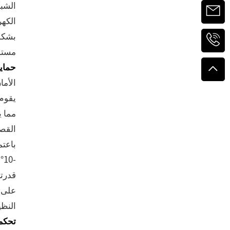
الشبك
الكهر
بشكل 
مستمر
حماية
يقوم 
مما ي
القصي
باعتم
على ح
النظي
تحكم