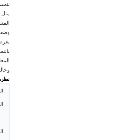
لتحسي
المتب
وضعيا
بالنس
المعا
وخالي
نظرة
ال
ال
ال