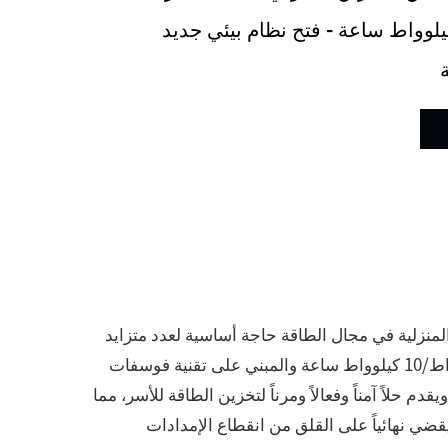
وواط/10 كيلوواط ساعة - فتح نظام بيئي جديد
المنزلية في مجال الطاقة حاجة أساسية لعدد متزايد
من الأسر. يعتمد نظام التخزين المنزلي للطاقة المتكامل بقوة 10 كيلوواط/10 كيلوواط ساعة والمبني على تقنية فوسفات
 حلاً آمناً وفعالاً ومرناً لتخزين الطاقة للأسر، مما
ضي نهائياً على القلق من انقطاع الإمدادات