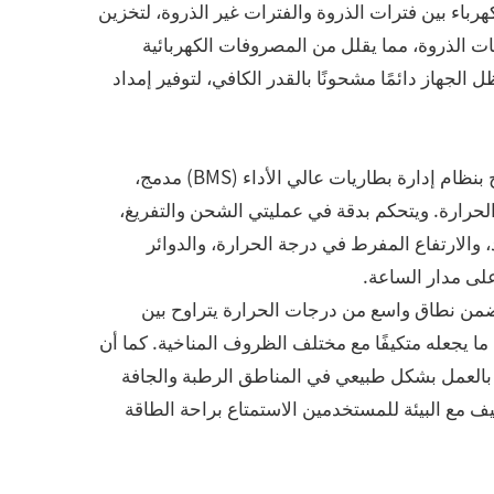
رباء بين فترات الذروة والفترات غير الذروة، لتخزين
ات الذروة، مما يقلل من المصروفات الكهربائية
هاز دائمًا مشحونًا بالقدر الكافي، لتوفير إمداد
الأمان هو الشاغل الأول لمعدات تخزين الطاقة المنزلية. يتميز هذا المنتج بنظام إدارة بطاريات عالي الأداء (BMS) مدمج،
الحرارة. ويتحكم بدقة في عمليتي الشحن والتفريغ،
، والارتفاع المفرط في درجة الحرارة، والدوائر
على مدار الساعة.
 ضمن نطاق واسع من درجات الحرارة يتراوح بين
لى 50°م، مع نطاق لدرجات حرارة التخزين من -15°م إلى 60°م، ما يجعله متكيفًا مع مختلف الظروف المناخية. كما أن
مدى رطوبة نسبية تتراوح بين 5٪ و95٪ تسمح له بالعمل بشكل طبيعي في المناطق الرطبة والجافة
كيف مع البيئة للمستخدمين الاستمتاع براحة الطاقة