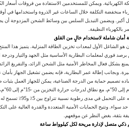
ة الكهربائية. ويمكن للمستخدمين الاستفادة من فروقات أسعار الكه
باء منخفضة التكلفة خلال الساعات غير الذروة واستخدامها في أوق
أكبر. ويضمن التبديل السلس بين وسائط الشحن المزدوجة أن يظل الج
 بالكهرباء النظيفة.
 أمان شاملة لاستخدام خالٍ من القلق
برصد فوري لمعلمات البطارية الأساسية مثل الجهد والتيار ودرجة 
منع بشكل فعال المخاطر الأمنية مثل الشحن الزائد، والتفريغ الزائد
رة. وبجانب إطالة عمر البطارية، فإنه يضمن تشغيل الجهاز بأمان 
اده تصميم حماية من الدرجة الصناعية، يمكن للجهاز العمل بثبات
-10°م إ
قدرته على التحمل في 
د سواء. وتتيح الحمايات الأمنية المتعددة والقدرة العالية على الت
فة بثقة، بغض النظر عن موقعهم.
 ذكي متصل لإدارة مريحة لكل كيلوواط ساعة