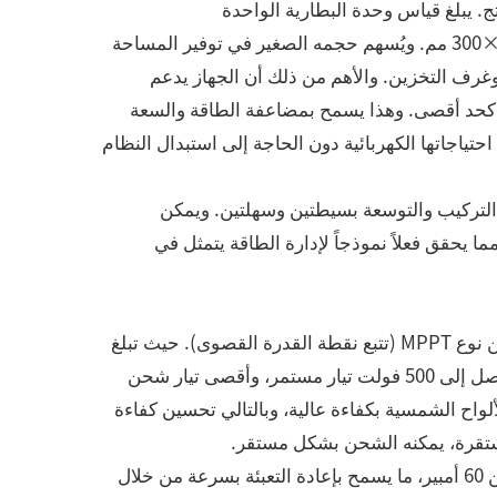
تج. يبلغ قياس وحدة البطارية الواحدة
560×430×150 مم، في حين لا تتجاوز الأبعاد الكلية للنظام 560×430×300 مم. ويُسهم حجمه الصغير في توفير المساحة
غرف التخزين. والأهم من ذلك أن الجهاز يدعم
لعدة وحدات، حيث يمكن توصيل ما يصل إلى 6 وحدات كحد أقصى. وهذا يسمح بمضاعفة الطاقة والسعة
حتياجاتها الكهربائية دون الحاجة إلى استبدال النظام
 التركيب والتوسعة بسيطتين وسهلتين. ويمكن
حقق فعلاً نموذجاً لإدارة الطاقة يتمثل في
يأتي هذا المنتج مزودًا بوحدة تحكم متقدمة للشحن بالطاقة الشمسية من نوع MPPT (تتبع نقطة القدرة القصوى). حيث تبلغ
أقصى قدرة إدخال كهروضوئية 10000 واط، ومدى جهد تشغيل MPPT يصل إلى 500 فولت تيار مستمر، وأقصى تيار شحن
ن الألواح الشمسية بكفاءة عالية، وبالتالي تحسين كفاءة
ستقرة، يمكنه الشحن بشكل مستقر.
كما يدعم في الوقت نفسه وضع الشحن بالتيار المتردد، بأقصى تيار شحن 60 أمبير، ما يسمح بإعادة التعبئة بسرعة من خلال