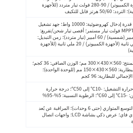
(لأجهزة الكمبيوتر) / 90-280 فولت تيار متردد (للأجهزة
دد: 50/60 هرتز قابل للتكيف
أقصى قدرة إدخال كهروضوئية: 10000 واط؛ جهد تشغيل
MPPT: 500 فولت تيار مستمر؛ أقصى تيار شحن/تفريغ:
100 أمبير (شمسية) / 60 أمبير (تيار متردد)؛ زمن التبديل:
10 ملي ثانية (لأجهزة الكمبيوتر) / 20 ملي ثانية (للأجهزة
ة)
أبعاد المنتج: 560×430×300 مم؛ الوزن الصافي: 36 كجم؛
أبعاد البطارية: 560×430×150 مم (للوحدة الواحدة)؛
إجمالي للبطارية: 96 كجم
درجة حرارة التشغيل: -10℃ إلى 50℃؛ درجة حرارة
ة النسبية: 5%-95%
يدعم التوسع المتوازي (حتى 6 وحدات)؛ المراقبة عن بُعد
عبر واي فاي؛ عرض ذكي بشاشة LCD؛ واجهات اتصال