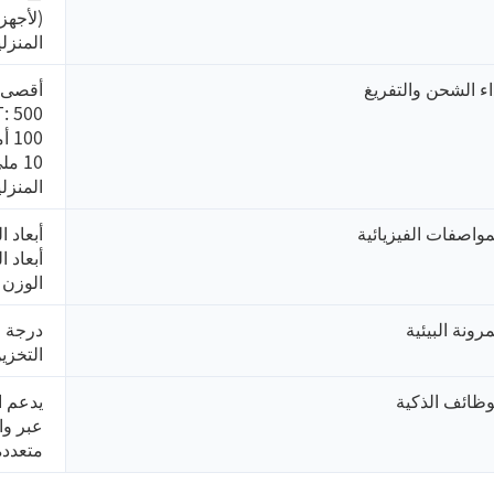
المنزلية)؛ التر
اء الشحن والتفريغ
المنزلي
مواصفات الفيزيائية
الوزن ال
مرونة البيئية
التخزين: -15℃ إلى 60℃؛ الرطوب
وظائف الذكية
متعددة