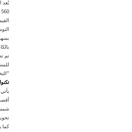
يُعد 
القيم
بسهول
بالكا
تم تص
للمست
"الت
تكنول
تحوي