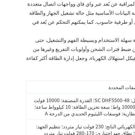
لمراقبة عن بُعد عبر واي فاي وواجهات اتصال متعددة
مين مراقبة البيانات الأساسية مثل حالة تشغيل الجهاز والطاقة
أو طرفية حاسوب. كما يمكنهم التحكم عن بُعد في
ع واجهة سهلة الاستخدام وبسيطة الفهم والتشغيل، حتى
ن ضبط فترات الشحن وأولويات التفريغ وغيرها من
ل استهلاك الكهرباء، وجعل إدارة الطاقة أكثر كفاءة
فات المحددة
الموديل: SC DHF5500-48؛ القدرة المصنفة: 10000 فولت
أمبير/10000 واط؛ سعة تخزين الطاقة: 10 كيلوواط ساعة؛
بطارية: فوسفات الليثيوم الحديدي من الدرجة A
الجهد الكهربائي الناتج: 230 فولت تيار متردد؛ تنظيم الجهد:
±5%؛ نطاق جهد اختياري: 170-280 فولت تيار متردد