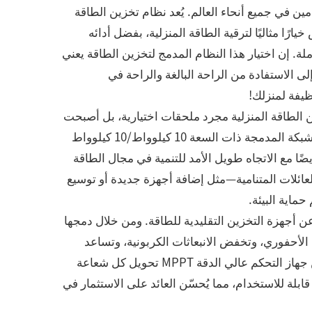
ين في جميع أنحاء العالم. يُعد نظام تخزين الطاقة
 مع خاصية التراص خيارًا مثاليًا لترقية الطاقة المنزلية، بفضل أدائه
ملة. إن اختيار هذا النظام المدمج لتخزين الطاقة يعني
لى الاستفادة من الراحة البالغة والراحة في
يفة لمنزلك!
ين الطاقة المنزلية مجرد ملحقات اختيارية، بل أصبحت
مكونات أساسية لبناء نمط حياة مستقل من حيث الطاقة. لا تلبي هذه الشبكة المدمجة ذات السعة 10 كيلوواط/10 كيلوواط
ا مع الاتجاه طويل الأمد للتنمية في مجال الطاقة
عائلات المتنامية—مثل إضافة أجهزة جديدة أو توسيع
ماية البيئة.
 عن أجهزة التخزين التقليدية للطاقة. ومن خلال دمجها
 الأحفوري، وتخفض الانبعاثات الكربونية، وتساعد
الأسر المنزلية على تحقيق مسؤولياتها البيئية مع توفير التكاليف. ويضمن جهاز التحكم عالي الدقة MPPT تحويل كل شعاعة
 للاستخدام، مما يُحسّن العائد على الاستثمار في