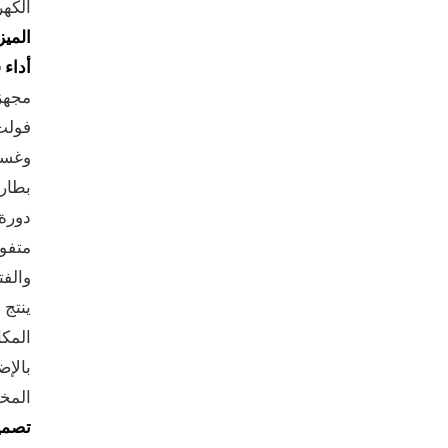
الكهر
الميز
أداء 
فولت 
وغسال
متفوق
والف
ينتج 
المكا
المخت
تصمي