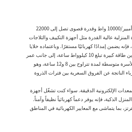
مجهزة بنظام عاكس كفاءة عالية يتميز بقدرة مصنفة تبلغ 10000 فولت أمبير/10000 واط وقدرة قصوى تصل إلى 22000
لمنزلية عالية القدرة مثل أجهزة التكييف والثلاجات
 يضمن إمدادًا كهربائيًا مستقرًا. وباعتماده خلايا
بطاريات من فوسفات الحديد الليثيوم من الدرجة A، فإنه يوفر سعة تخزين طاقة كبيرة تبلغ 10 كيلوواط ساعة، إلى جانب عمر
دورة طويل وأداء أمان ممتاز. ويستطيع تلبية احتياجات الكهرباء اليومية لأسرة متوسطة لمدة تتراوح بين 8 و12 ساعة، وهو
اء الناتجة عن الفروق السعرية بين فترات الذروة
معدات الإلكترونية الدقيقة. سواء كنت تشغّل أجهزة
الذكية، فإنه يوفر دعماً كهربائياً نظيفاً وآمناً.
ضافة إلى ذلك، يدعم الجهاز التكيف التلقائي للتردد بين 50 هرتز/60 هرتز، بما يتماشى مع المعايير الكهربائية في المناطق