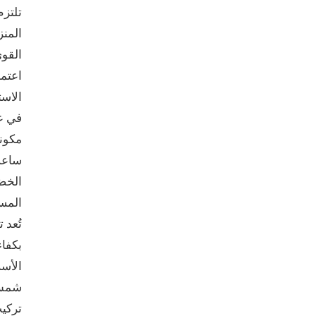
تلتزم
القوي
اعتما
الاست
في عص
ساعة 
الخضر
المسا
تُعد 
بكفاء
شمس، 
تركيب