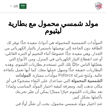
AR
مولد شمسي محمول مع بطارية
ليثيوم
من نحن
بحث
المولّدات الشمسية المحمولة هي أدواتٌ مفيدة جدًّا توفر لك
المنتجات
الطاقة دون الحاجة إلى توصيلها باستمرار بالتيار الكهربائي من
الجدار. وهي مفيدة جدًّا خصوصًا أثناء التخييم أو التنزه العائلي،
الخدمات
أو عند انقطاع التيار الكهربائي في المنزل. ومن الأنواع التي
يفضّلها الناس حاليًّا تلك التي تستخدم بطاريات الليثيوم. وهذه
البطاريات خفيفة جدًّا وسهل حملها معك، كما أنها تعمل بكفاءة
الأخبار
عالية. وتُنتج شركة Poforce مولّدات ممتازة.
المولدات
الشمسية المحمولة
التي تساعدك على البقاء مشحونًا في أي
مكان تذهب إليه. ومعرفة كيفية اختيار المولّد المناسب ولماذا
اتصل بنا
تعد بطاريات الليثيوم خيارًا ممتازًا يمكن أن تغيّر تجربتك
بأكملها بشكل كبير.
عند اختيار مولِّد شمسي محمول، يجب أن تفكّر أولًا في