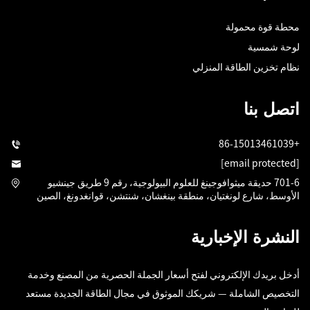
محطة قوة محمولة
لوحة شمسية
نظام تخزين الطاقة المنزلي
اتصل بنا
+86-15013461039
[email protected]
701-6 حديقة ميثوافوجينغ للعلوم البيولوجية، رقم 9 طريق جينشيو
الأوسط، شارع لونغتيان، منطقة بينغشان، شنتشن، قوانغدونغ، الصين
النشرة الإخبارية
أدخل بريدك الإلكتروني لفتح أسعار الجملة الحصرية من المصنع وخدمة
التخصيص الشاملة — شريكك الموثوق في مجال الطاقة الجديدة مستعد