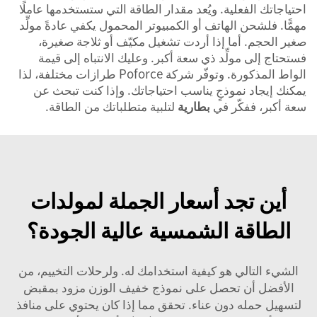
احتياجاتك الفعلية. ويُعد مقدار الطاقة التي ستستخدمها عاملًا
مهمًّا. فلشحن الهاتف أو الكمبيوتر المحمول يكفي عادةً مولِّد
صغير الحجم. أما إذا أردت تشغيل مكيّف أو ثلاجة صغيرة،
فستحتاج إلى مولِّد ذي سعة أكبر. وعليك الانتباه إلى قيمة
الواط المذكورة. وتوفّر شركة Poforce طرازات مختلفة، لذا
يمكنك إيجاد نموذجٍ يناسب احتياجاتك. وإذا كنت تبحث عن
سعة أكبر، ففكّر في
بطارية
لتلبية متطلباتك من الطاقة.
أين تجد أسعار الجملة لمولدات
الطاقة الشمسية عالية الجودة؟
الشيء التالي هو كيفية استخدامك له. ولرحلات التخييم، من
الأفضل أن تحصل على نموذج خفيف الوزن مزود بمقبض
لتسهيل حمله دون عناء. تحقق مما إذا كان يحتوي على منافذ