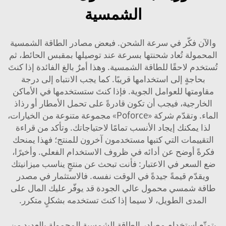
الشمسية
والآن فكّر في سرعة الشحن. فبعض مصادر الطاقة الشمسية
المحمولة تُعاد شحنتها بسرعة عند توصيلها بمقبس الحائط، ثم
تُستخدم لاحقًا للطاقة الشمسية. وهذا أمرٌ بالغ الفائدة إذا كنتَ
بحاجةٍ إلى استخدامها قريبًا. كما يجب الانتباه إلى درجة
مقاومتها للعوامل الجوية. فإذا كنتَ ستستخدمها في الأماكن
الخارجية، فيجب أن تكون قادرةً على تحمل الأمطار أو رذاذ
الماء. وتقدّم شركة «Poforce» مجموعة متنوعة من الخيارات،
لذا يمكنك إيجاد الأنسب تمامًا لاحتياجاتك. وتأكد من قراءة
التقييمات التي كتبها مستخدمون آخرون للمنتج؛ فهذا يمنحك
فكرةً أوضح عن أدائه في ظروف الاستخدام الفعلي. وأخيرًا،
ضع السعر في الاعتبار: فأنت تبحث عن منتجٍ يناسب ميزانيتك
ويقدّم قيمةً جيدةً في الوقت نفسه. فالاستثمار في مصدر
طاقة شمسي محمول عالي الجودة قد يوفّر عليك المال على
المدى الطويل، لا سيما إذا كنتَ تستخدمه بشكلٍ متكرر.
يتمتّع استخدام مصادر الطاقة الشمسية المحمولة بالعديد من