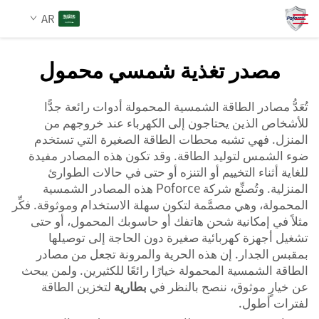
AR
مصدر تغذية شمسي محمول
من نحن
بحث
تُعَدُّ مصادر الطاقة الشمسية المحمولة أدوات رائعة جدًّا
للأشخاص الذين يحتاجون إلى الكهرباء عند خروجهم من
المنتجات
المنزل. فهي تشبه محطات الطاقة الصغيرة التي تستخدم
ضوء الشمس لتوليد الطاقة. وقد تكون هذه المصادر مفيدة
للغاية أثناء التخييم أو التنزه أو حتى في حالات الطوارئ
الخدمات
المنزلية. وتُصنِّع شركة Poforce هذه المصادر الشمسية
المحمولة، وهي مصمَّمة لتكون سهلة الاستخدام وموثوقة. فكِّر
الأخبار
مثلاً في إمكانية شحن هاتفك أو حاسوبك المحمول، أو حتى
تشغيل أجهزة كهربائية صغيرة دون الحاجة إلى توصيلها
بمقبس الجدار. إن هذه الحرية والمرونة تجعل من مصادر
اتصل بنا
الطاقة الشمسية المحمولة خيارًا رائعًا للكثيرين. ولمن يبحث
عن خيارٍ موثوق، ننصح بالنظر في
بطارية
لتخزين الطاقة
لفترات أطول.