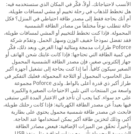
الأنسب لاحتياجاتك. أولاً، فكّر في المكان الذي ستستخدمه فيه:
هل تخطط للذهاب في رحلة تخييم أو مشي لمسافات طويلة،
أم أنك بحاجة فقط إلى مصدر طاقة احتياطي في المنزل؟ فكل
حالة تتطلب نوعاً مختلفاً من مصادر الطاقة الشمسية
المحمولة. فإذا كنت تخطط للتخييم أو المشي لمسافات طويلة،
فقد تفضل نموذجاً خفيف الوزن وسهل الحمل. وتقدّم شركة
Poforce طرازات مدمجة ومثالية لهذا الغرض. وبعد ذلك، فكّر
في كمية الطاقة التي تحتاجها: فإذا كانت غايتك شحن الهاتف أو
جهاز إلكتروني صغير، فإن مصدر الطاقة الشمسية المحمول
الصغير سيكون كافياً. أما إذا كنت بحاجة إلى تشغيل أجهزة أكبر
مثل الحاسوب المحمول أو الثلاجة المحمولة، فعليك التفكير في
طراز أكبر ذي قدرة أعلى بالواط. ولدى Poforce مجموعة
واسعة من المنتجات التي تلبي الاحتياجات الصغيرة والكبيرة
على حد سواء. كما يجب أن تأخذ في الاعتبار المدة التي ستبقى
فيها بعيداً عن مصدر الطاقة الكهربائية: فإذا كانت رحلتك طويلة،
فابحث عن مصدر طاقة شمسية محمول يحتوي على بطارية
أكبر، وذلك لتخزين طاقة أكبر يمكن استخدامها عند الحاجة.
وأخيراً، تحقّق من الميزات الإضافية: فبعض مصادر الطاقة
الشمسية المحمولة تأتي مع ميزات إضافية مثل منفذ USB