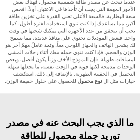
عندما تبحث عن مصدر طاقة شمسية محمول، فهناك بعض
الأمور المهمة التي يجب أن تأخذها في الاعتبار. أولاً، افحص
سعة البطارية. فالسعة الأعلى تعني القدرة على تخزين طاقة
أكبر، مما يساعدك إذا كنت تنوي استخدامه لفترة أطول. كما
يجب أن تتحقق من عدد الأجهزة التي يمكنك شحنها في وقت
واحد. فبعض الموديلات تحتوي على منافذ عديدة، مما يسمح
لك بشحن الهاتف والجهاز اللوحي معاً. وثمة عاملٌ مهمٌ آخر هو
الوزن والحجم. فإذا كنت تنوي حمله معك أثناء رحلات المشي
لمسافات طويلة، فإن النموذج الأخف وزناً يكون أفضل. وبعض
الوحدات مدمجة لكنها قوية في الوقت نفسه، ما يجعلها سهلة
التحميل في الحقيبة الظهرية. بالإضافة إلى ذلك، استكشف
خيارات مثل ال
نوع محمول
للحصول على حلول خفيفة الوزن.
ما الذي يجب البحث عنه في مصدر
توريد جملة محمول للطاقة