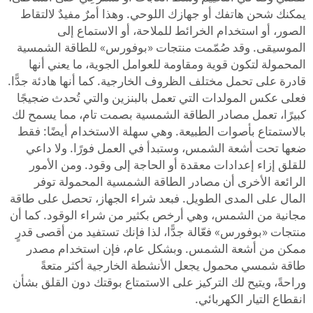
يمكنك شحن هاتفك أو جهازك اللوحي. وهذا أمرٌ مفيدٌ لالتقاط
الصور، أو استخدام الخرائط للملاحة، أو الاستماع إلى
الموسيقى. وقد صُمّمت منتجات «بوفورس» للطاقة الشمسية
المحمولة لتكون قوية ومقاومة للعوامل الجوية، ما يعني أنها
قادرة على تحمل مختلف الظروف الخارجية. كما أنها هادئة جدًّا.
فعلى عكس المولدات التي تعمل بالبنزين والتي تُحدث ضجيجًا
كبيرًا، تعمل مصادر الطاقة الشمسية بصمت تام، مما يسمح لك
بالاستمتاع بأصوات الطبيعة. وهي سهلة الاستخدام أيضًا: فقط
ضعها تحت أشعة الشمس، وستبدأ في العمل فورًا. ولا داعي
للقلق إزاء إعدادات معقدة أو الحاجة إلى وقود. ومن الأمور
الرائعة الأخرى أن مصادر الطاقة الشمسية المحمولة توفر
المال على المدى الطويل. فبعد شراء الجهاز، تحصل على طاقة
مجانية من الشمس، وهي أرخص بكثير من شراء الوقود. كما أن
منتجات «بوفورس» فعّالة جدًّا، لذا فإنك تستفيد من أقصى قدرٍ
ممكن من أشعة الشمس. وبشكل عام، فإن استخدام مصدر
طاقة شمسي محمول يجعل الأنشطة الخارجية أكثر متعةً
وراحةً، ويتيح لك التركيز على الاستمتاع بوقتك دون القلق بشأن
انقطاع التيار الكهربائي.