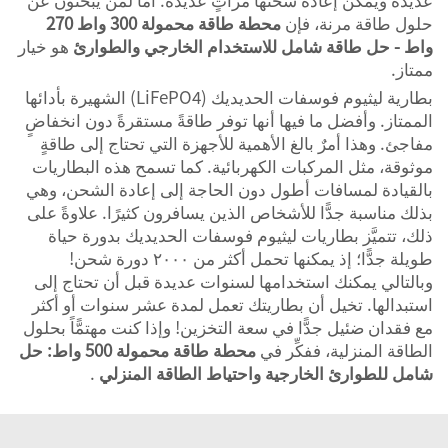
حلول طاقة مرنة، فإن
محطة طاقة محمولة 300 واط 270
واط - حل طاقة شامل للاستخدام الخارجي والطوارئ
هو خيار
ممتاز.
بطارية ليثيوم فوسفات الحديديك (LiFePO4) الشهيرة بأدائها
الممتاز. وأفضل ما فيها أنها توفر طاقةً مستقرةً دون انخفاضٍ
مفاجئ. وهذا أمرٌ بالغ الأهمية للأجهزة التي تحتاج إلى طاقةٍ
موثوقة، مثل المركبات الكهربائية. كما تسمح هذه البطاريات
بالقيادة لمسافات أطول دون الحاجة إلى إعادة الشحن، وهي
بذلك مناسبة جدًّا للأشخاص الذين يسافرون كثيرًا. علاوةً على
ذلك، تتميَّز بطاريات ليثيوم فوسفات الحديديك بدورة حياة
طويلة جدًّا؛ إذ يمكنها تحمل أكثر من ٢٠٠٠ دورة شحن!
وبالتالي يمكنك استخدامها لسنوات عديدة قبل أن تحتاج إلى
استبدالها. تخيل أن بطاريتك تعمل لمدة عشر سنوات أو أكثر
مع فقدان ضئيل جدًّا في سعة التخزين! وإذا كنت مهتمًّاً بحلول
الطاقة المنزلية، ففكِّر في
محطة طاقة محمولة 500 واط: حل
شامل للطوارئ الخارجية واحتياط الطاقة المنزلي
.