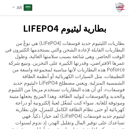
AR
بطارية ليثيوم LIFEPO4
من نحن
بحث
بطاريات الليثيوم حديد فوسفات (LiFePO4) هي نوعٌ من
البطاريات القابلة لإعادة الشحن والتي يستخدمها الكثيرون في
المنتجات
الوقت الحاضر. وهي شائعة بسبب سلامتها العالية، وطول
عمرها الافتراضي، وقدرتها الكبيرة على التخزين. وتبيع شركة
Poforce هذه البطاريات لأنها مناسبة لمجموعة واسعة من
الخدمات
التطبيقات، مثل السيارات الكهربائية أو أنظمة الطاقة
الشمسية المنزلية. ويعني مصطلح LiFePO4 «ليثيوم حديد
الأخبار
فوسفات»، أي أن هذه البطاريات تستخدم مزيجاً من الليثيوم
والحديد والفوسفات لتوليد الطاقة. وهذا المزيج يجعلها متينة
وموثوقة للغاية. سواء كنت تُشغّل لعبةً إلكترونية أو دراجة
اتصل بنا
كهربائية أو حتى نظام الطاقة الكامل للمنزل، فإن بطارية
ليثيوم حديد فوسفات (LiFePO4) تُعد خياراً ذكياً. فهي
تساعدك على توفير المال وتقليل الهدر، إذ تدوم لسنوات
عديدة ويمكن إعادة شحنها مراتٍ عديدة. أما لمن يبحثون عن