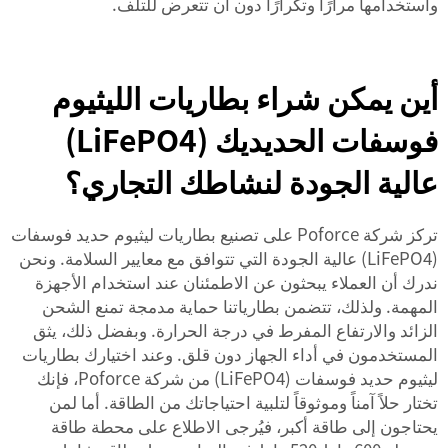
واستخدامها مرارًا وتكرارًا دون أن تتعرض للتلف.
أين يمكن شراء بطاريات الليثيوم
فوسفات الحديديك (LiFePO4)
عالية الجودة لنشاطك التجاري؟
تركز شركة Poforce على تصنيع بطاريات ليثيوم حديد فوسفات
(LiFePO4) عالية الجودة التي تتوافق مع معايير السلامة. ونحن
ندرك أن العملاء يبحثون عن الاطمئنان عند استخدام الأجهزة
المهمة. ولذلك، تتضمن بطارياتنا حماية مدمجة تمنع الشحن
الزائد والارتفاع المفرط في درجة الحرارة. وبفضل ذلك، يثق
المستخدمون في أداء الجهاز دون قلق. وعند اختيارك بطاريات
ليثيوم حديد فوسفات (LiFePO4) من شركة Poforce، فإنك
تختار حلاً آمناً وموثوقاً لتلبية احتياجاتك من الطاقة. أما لمن
يحتاجون إلى طاقة أكبر، فيُرجى الاطلاع على
محطة طاقة