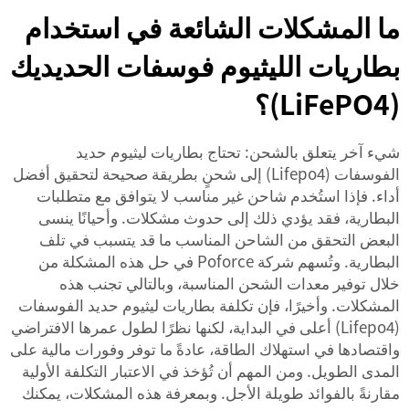
ما المشكلات الشائعة في استخدام
بطاريات الليثيوم فوسفات الحديديك
(LiFePO4)؟
شيء آخر يتعلق بالشحن: تحتاج بطاريات ليثيوم حديد
الفوسفات (Lifepo4) إلى شحنٍ بطريقة صحيحة لتحقيق أفضل
أداء. فإذا استُخدم شاحن غير مناسب لا يتوافق مع متطلبات
البطارية، فقد يؤدي ذلك إلى حدوث مشكلات. وأحيانًا ينسى
البعض التحقق من الشاحن المناسب ما قد يتسبب في تلف
البطارية. وتُسهم شركة Poforce في حل هذه المشكلة من
خلال توفير معدات الشحن المناسبة، وبالتالي تجنب هذه
المشكلات. وأخيرًا، فإن تكلفة بطاريات ليثيوم حديد الفوسفات
(Lifepo4) أعلى في البداية، لكنها نظرًا لطول عمرها الافتراضي
واقتصادها في استهلاك الطاقة، عادةً ما توفر وفورات مالية على
المدى الطويل. ومن المهم أن تُؤخذ في الاعتبار التكلفة الأولية
مقارنةً بالفوائد طويلة الأجل. وبمعرفة هذه المشكلات، يمكنك