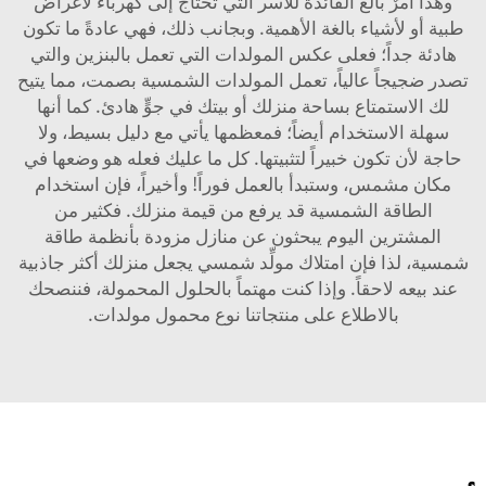
وهذا أمرٌ بالغ الفائدة للأسر التي تحتاج إلى كهرباء لأغراض
طبية أو لأشياء بالغة الأهمية. وبجانب ذلك، فهي عادةً ما تكون
هادئة جداً؛ فعلى عكس المولدات التي تعمل بالبنزين والتي
تصدر ضجيجاً عالياً، تعمل المولدات الشمسية بصمت، مما يتيح
لك الاستمتاع بساحة منزلك أو بيتك في جوٍّ هادئ. كما أنها
سهلة الاستخدام أيضاً؛ فمعظمها يأتي مع دليل بسيط، ولا
حاجة لأن تكون خبيراً لتثبيتها. كل ما عليك فعله هو وضعها في
مكان مشمس، وستبدأ بالعمل فوراً! وأخيراً، فإن استخدام
الطاقة الشمسية قد يرفع من قيمة منزلك. فكثير من
المشترين اليوم يبحثون عن منازل مزودة بأنظمة طاقة
شمسية، لذا فإن امتلاك مولِّد شمسي يجعل منزلك أكثر جاذبية
عند بيعه لاحقاً. وإذا كنت مهتماً بالحلول المحمولة، فننصحك
بالاطلاع على منتجاتنا
نوع محمول
مولدات.