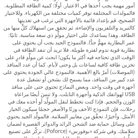
أمور مهمة يجب أخذها في الاعتبار. أولًا: كمية الطاقة المطلوبة.
فالمولدات المختلفة توفر كميات مختلفة من الكهرباء. وللاختيار
الصحيح، قم بإعداد قائمة بالأجهزة التي ترغب في تغذيتها
كالتبريد والتلفزيون والإضاءة، ثم تحقق من استهلاك كلٍّ منها من
الطاقة. وهذا يساعدك على اختيار مولِّدٍ ذي سعة مناسبة. ثانيًا:
عمر البطارية مهمٌّ جدًّا. فالنموذج الجيد يجب أن يحتوي على
بطارية قوية تدوم لفترة طويلة. فلا تريد أن تنفد الطاقة في
الوقت الذي تحتاجه فيه أكثر ما يكون! ابحث عن مولِّدٍ قادرٍ على
تخزين طاقة كافية لساعات بل وحتى لأيام. كما أن عدد المنافذ
(الموصلات) أمرٌ بالغ الأهمية. فالنموذج عالي الجودة يحتوي على
عدد كبير من المنافذ، مما يسمح لك بشحن أو تشغيل عدة
أجهزة في وقت واحد. وبعض النماذج تحتوي حتى على منافذ
USB لهواتفك الذكية وأجهزة التابلت. ولا تنسَ أيضًا مراعاة
الوزن والحجم. فإذا كنت تخطط لنقل المولِّد أو أخذه معك في
رحلات، فإن النموذج الأخف وزنًا والأصغر حجمًا سيكون الخيار
الأمثل. وأخيرًا، تحقَّق من معايير السلامة. فالمولِّد الجيد يحتوي
على وسائل حماية ضد الشحن الزائد والدوائر القصيرة لضمان
سلامتك. وفي شركة «بوفورس» (Poforce)، نركِّز على تصنيع