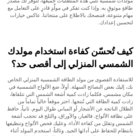
مولِّدات شمسية تلبّي هذه المتطلبات جميعها، لتوفر لك مصدر
طاقةٍ موثوقٍ به. وإذا كنت تفكر في مولِّدٍ قادرٍ على التعامل مع
مهام متنوعة، فننصحك بالاطلاع على منتجاتنا.
عاكس
خيارات
لتحسين إعدادك.
كيف تُحسّن كفاءة استخدام مولدك
الشمسي المنزلي إلى أقصى حد؟
للاستفادة القصوى من مولد الطاقة الشمسية المنزلي الخاص
بك، إليك بعض النصائح السهلة. أولاً، ضع الألواح الشمسية في
مكان مشمس. فكلما زادت كمية أشعة الشمس التي تتلقاها،
زادت كمية الطاقة التي تُنتجها. اختر موقعاً خالياً تماماً من
الظلال الناتجة عن الأشجار أو المباني طوال اليوم. ثانياً، حافظ
على نظافة الألواح. فالغبار، والأوراق، والثلج قد تحجب أشعة
الشمس وتقلل من كفاءة الأداء. وعليك فحص الألواح وتنظيفها
بانتظام للحفاظ على أدائها الجيد. وثالثاً، استخدم المولد أثناء