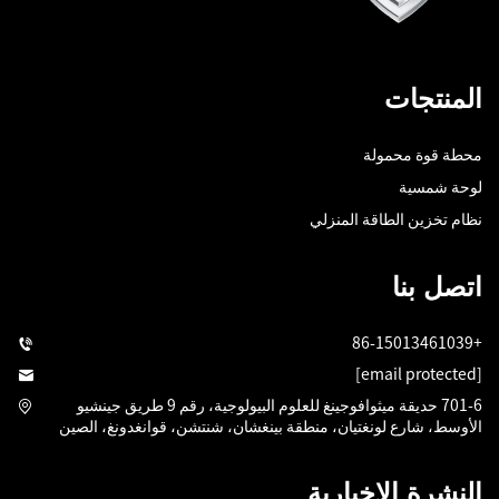
المنتجات
محطة قوة محمولة
لوحة شمسية
نظام تخزين الطاقة المنزلي
اتصل بنا
+86-15013461039
[email protected]
701-6 حديقة ميثوافوجينغ للعلوم البيولوجية، رقم 9 طريق جينشيو
الأوسط، شارع لونغتيان، منطقة بينغشان، شنتشن، قوانغدونغ، الصين
النشرة الإخبارية