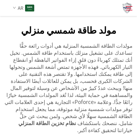
AR
مولد طاقة شمسي منزلي
من نحن
بحث
مولدات الطاقة الشمسية المنزلية هي أدوات رائعة حقًّا
تساعدك على تشغيل منزلك باستخدام طاقة الشمس. تخيل
المنتجات
أنك تمتلك كهرباءً دون قلقٍ إزاء الفواتير الباهظة أو انقطاع
التيار الكهربائي. فهذه الأجهزة تمتص أشعة الشمس وتحولها
إلى طاقة يمكنك استخدامها. ولا تقتصر هذه التقنية على
الخدمات
الشركات الكبرى فحسب، بل يمكن للعائلات أيضًا الاستفادة
منها! ويبحث عددٌ كبيرٌ من الأشخاص عن وسيلة لتوفير المال
الأخبار
والمساهمة في حماية البيئة، لذا تُعَد المولدات الشمسية خيارًا
رائعًا جدًّا. وعلامة «Poforce» التجارية هي إحدى العلامات التي
توفر مولدات شمسية منزلية موثوقة، مما يجعل استخدام
اتصل بنا
الطاقة الشمسية سهلًا لأي شخص. ولمن يبحث عن حلٍّ
شامل، ننصحك باستكشاف
نظام تخزين الطاقة المنزلي
خياراتنا لتحقيق كفاءة أكبر.