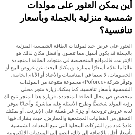
أين يمكن العثور على مولدات
شمسية منزلية بالجملة وبأسعار
تنافسية؟
العثور على عرض جيد لمولدات الطاقة الشمسية المنزلية
بالجملة قد يكون أسهل مما تتصور. وأفضل مكان لذلك هو
الإنترنت. فالمواقع المتخصصة في منتجات الطاقة المتجددة
غالبًا ما تقدّم أسعارًا ممتازة. ويمكنك البحث عن عروض البيع أو
الخصومات، لا سيما في المناسبات والأعياد أو الأيام الخاصة.
وتوفّر شركة «Poforce» مجموعة متنوعة من المولدات
الشمسية بأسعار تنافسية. كما يمكنك زيارة متجر محلي
متخصص في مجال الطاقة المتجددة. فزيارة هذا المتجر تتيح لك
رؤية المولد شخصيًّا وطرح الأسئلة عليه مباشرةً. وأحيانًا تتوفر
لديه عروض ترويجية أو حِزَمٌ غير مُعلَّنة على الإنترنت. أو يمكنك
التحقق من الفعاليات المجتمعية والمعارض، حيث يشارك فيها
عادةً عدد من الشركات المحلية التي تبيع المعدات الشمسية
بأسعار أقل. بالإضافة إلى ذلك، انضم إلى المنتديات الإلكترونية