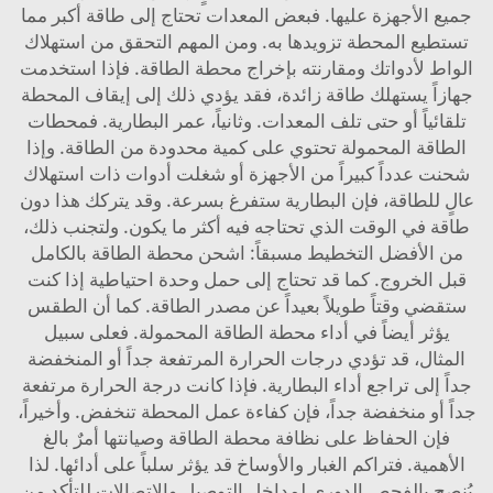
جميع الأجهزة عليها. فبعض المعدات تحتاج إلى طاقة أكبر مما
تستطيع المحطة تزويدها به. ومن المهم التحقق من استهلاك
الواط لأدواتك ومقارنته بإخراج محطة الطاقة. فإذا استخدمت
جهازاً يستهلك طاقة زائدة، فقد يؤدي ذلك إلى إيقاف المحطة
تلقائياً أو حتى تلف المعدات. وثانياً، عمر البطارية. فمحطات
الطاقة المحمولة تحتوي على كمية محدودة من الطاقة. وإذا
شحنت عدداً كبيراً من الأجهزة أو شغلت أدوات ذات استهلاك
عالٍ للطاقة، فإن البطارية ستفرغ بسرعة. وقد يتركك هذا دون
طاقة في الوقت الذي تحتاجه فيه أكثر ما يكون. ولتجنب ذلك،
من الأفضل التخطيط مسبقاً: اشحن محطة الطاقة بالكامل
قبل الخروج. كما قد تحتاج إلى حمل وحدة احتياطية إذا كنت
ستقضي وقتاً طويلاً بعيداً عن مصدر الطاقة. كما أن الطقس
يؤثر أيضاً في أداء محطة الطاقة المحمولة. فعلى سبيل
المثال، قد تؤدي درجات الحرارة المرتفعة جداً أو المنخفضة
جداً إلى تراجع أداء البطارية. فإذا كانت درجة الحرارة مرتفعة
جداً أو منخفضة جداً، فإن كفاءة عمل المحطة تنخفض. وأخيراً،
فإن الحفاظ على نظافة محطة الطاقة وصيانتها أمرٌ بالغ
الأهمية. فتراكم الغبار والأوساخ قد يؤثر سلباً على أدائها. لذا
يُنصح بالفحص الدوري لمداخل التوصيل والاتصالات للتأكد من