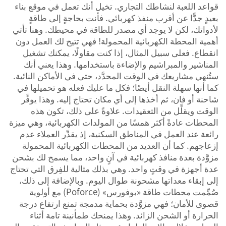
قواعد اللعبة لنشاطك التجاري. تخيل أنك تعمل في موقع بناء
بعيدٍ جدًّا عن أقرب منفذ كهربائي. فأنت بحاجةٍ إلى طاقةٍ
لأدواتك، لكن لا يوجد أي مصدر للطاقة في محيطك. وهنا تأتي
أهمية المحطة الكهربائية المحمولة! فهي تتيح لك العمل دون
انقطاع. فعلى سبيل المثال، إذا كنت مقاولًا، يمكنك تشغيل
المناشير والمبراشيم والإضاءة باستخدامها. وهذا يعني أنك
ستُنهي مشاريعك في الوقت المحدَّد، حتى في الأماكن النائية.
كما أنها سهلة النقل أيضًا؛ فكل ما عليك فعله هو تحميلها في
شاحنة أو فان، ثم أخذها إلى أي مكان تحتاج إليه. وهذا يوفِّر
الوقت ويقلِّل من التعقيدات. علاوةً على ذلك، تكون هذه
المحطات عادةً أكثر همسًا من المولدات الكهربائية، وهي ميزة
رائعة عند العمل في المناطق السكنية، إذ يقدِّر العملاء عدم
إزعاجهم. كما أن العديد من المحطات الكهربائية المحمولة
مزوَّدة بعدة منافذ كهربائية في آنٍ واحد، مما يسمح لك بشحن
عدة أجهزة في وقتٍ واحد. وهي بذلك مثالية للفِرق التي تحتاج
إلى إبقاء معداتها مشحونة طوال اليوم. وبالإضافة إلى ذلك،
صُمِّمت محطات طاقة «بوفورس» (Poforce) مع أولوية
قصوى للأمان؛ فهي مزوَّدة بحماية مدمجة تمنع ارتفاع درجة
الحرارة أو الشحن الزائد. وهذا يمنحك طمأنينة تامة أثناء