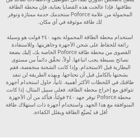
نظافتها. فإذا عالجت هذه القضايا بعناية، فإن محطة الطاقة
المحمولة من علامة Poforce ستخدمك خدمة ممتازة وتوفر
لك طاقة موثوقة في أي مكان.
استخدام محطة الطاقة المحمولة بجهد ٢٤٠ فولت هو وسيلة
رائعة للحفاظ على شحن الأجهزة وجاهزيتها. وللاستفادة
القصوى من محطة طاقة Poforce الخاصة بك، إليك بضعة
نصائح بسيطة يجب اتباعها. أولاً، تحقَّق دائماً من مستوى
البطارية قبل الاستخدام. وإذا كانت الشحنة منخفضة، فقم
بشحنها بالكامل قبل أن تحتاجها. وبهذه الطريقة لن تنفد
طاقتك في اللحظات الأكثر أهمية. ثانياً، حاول استخدام أجهزة
تتوافق مع إخراج محطة الطاقة. فعلى سبيل المثال، إذا كانت
محطة Poforce توفر جهد ٢٤٠ فولتاً، فتأكد من أن الأجهزة
المتوافقة مع هذا الجهد. واستخدام أجهزة ذات استهلاك طاقة
أقل قد يُضيِّع الطاقة ويقلل الكفاءة.