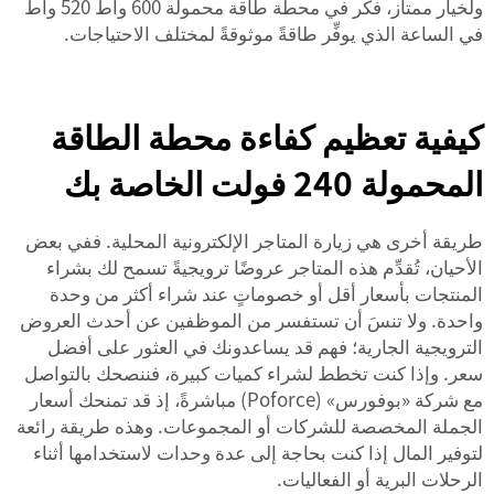
ولخيار ممتاز، فكِّر في
محطة طاقة محمولة 600 واط 520 واط
في الساعة
الذي يوفِّر طاقةً موثوقةً لمختلف الاحتياجات.
كيفية تعظيم كفاءة محطة الطاقة
المحمولة 240 فولت الخاصة بك
طريقة أخرى هي زيارة المتاجر الإلكترونية المحلية. ففي بعض
الأحيان، تُقدِّم هذه المتاجر عروضًا ترويجيةً تسمح لك بشراء
المنتجات بأسعار أقل أو خصوماتٍ عند شراء أكثر من وحدة
واحدة. ولا تنسَ أن تستفسر من الموظفين عن أحدث العروض
الترويجية الجارية؛ فهم قد يساعدونك في العثور على أفضل
سعر. وإذا كنت تخطط لشراء كميات كبيرة، فننصحك بالتواصل
مع شركة «بوفورس» (Poforce) مباشرةً، إذ قد تمنحك أسعار
الجملة المخصصة للشركات أو المجموعات. وهذه طريقة رائعة
لتوفير المال إذا كنت بحاجة إلى عدة وحدات لاستخدامها أثناء
الرحلات البرية أو الفعاليات.