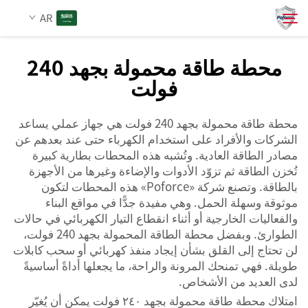
AR
محطة طاقة محمولة بجهد 240
فولت
من نحن
بحث
محطة طاقة محمولة بجهد 240 فولت هي جهاز عملي يساعد
المنتجات
الشركات والأفراد على استخدام الكهرباء حتى عند بعدهم عن
مصادر الطاقة العادية. وتُشبه هذه المحطات بطارية كبيرة
الخدمات
تُخزن الطاقة ثم تزوّد الأدوات والإضاءة وغيرها من الأجهزة
بالطاقة. وتصنع شركة «Poforce» هذه المحطات لتكون
موثوقة وسهلة الحمل. وهي مفيدة جدًّا في مواقع البناء
الأخبار
والفعاليات الخارجية أو أثناء انقطاع التيار الكهربائي في حالات
الطوارئ. وبفضل محطة الطاقة المحمولة بجهد 240 فولت،
لن تحتاج إلى القلق بشأن إيجاد منفذ كهربائي أو سحب كابلات
اتصل بنا
طويلة. فهي تمنحك المرونة والراحة، ما يجعلها أداةً أساسيةً
لدى العديد من الأشخاص.
امتلاك محطة طاقة محمولة بجهد ٢٤٠ فولت يمكن أن يُغيّر