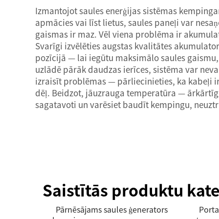
Izmantojot saules enerģijas sistēmas kempingam
apmācies vai līst lietus, saules paneļi var nesa
gaismas ir maz. Vēl viena problēma ir akumulator
Svarīgi izvēlēties augstas kvalitātes akumulator
pozīcijā — lai iegūtu maksimālo saules gaismu, ti
uzlādē pārāk daudzas ierīces, sistēma var nevar
izraisīt problēmas — pārliecinieties, ka kabeļi i
dēļ. Beidzot, jāuzrauga temperatūra — ārkārtīg
sagatavoti un varēsiet baudīt kempingu, neuztr
Saistītās produktu kate
Pārnēsājams saules ģenerators
Porta