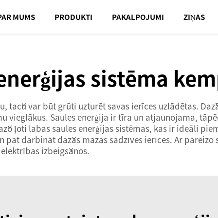
PAR MUMS
PRODUKTI
PAKALPOJUMI
ZIŅAS
 enerģijas sistēma ke
u, taču var būt grūti uzturēt savas ierīces uzlādētas. Da
u vieglākus. Saules enerģija ir tīra un atjaunojama, tāpē
ažo ļoti labas saules enerģijas sistēmas, kas ir ideāli p
 pat darbināt dažas mazas sadzīves ierīces. Ar pareizo s
elektrības izbeigšanos.