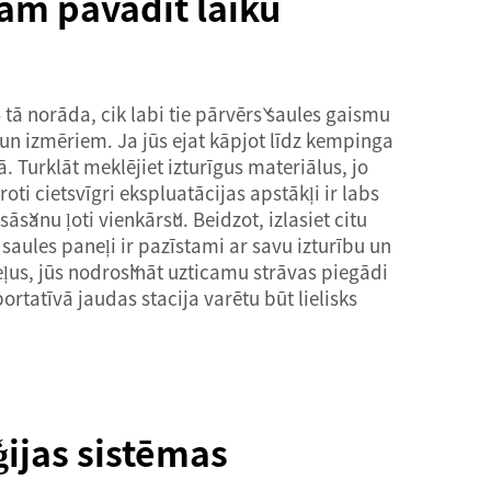
pām pavadīt laiku
 tā norāda, cik labi tie pārvērš saules gaismu
un izmēriem. Ja jūs ejat kāpjot līdz kempinga
. Turklāt meklējiet izturīgus materiālus, jo
 cietsvīgri ekspluatācijas apstākļi ir labs
āšanu ļoti vienkāršu. Beidzot, izlasiet citu
aules paneļi ir pazīstami ar savu izturību un
aneļus, jūs nodrošināt uzticamu strāvas piegādi
ortatīvā jaudas stacija
varētu būt lielisks
ijas sistēmas