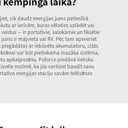
ju kempinga laikā?
jiet, cik daudz enerģijas jums patiesībā
kstu ar ierīcēm, kuras vēlaties uzlādēt vai
 veidus — ir portatīvie, salokāmie un fiksētie
a jums ir mājvieta vai RV. Pēc tam apsveriet
k piegādātas ar iebūvētu akumulatoru, citās
raukšanai var būt pietiekama mazāka sistēma,
entu apkalpošanu. Poforce piedāvā lielisku
izvēle nozīmē, ka jūs varēsiet baudīt savu
tatīvo enerģijas staciju
savām teltīšanas