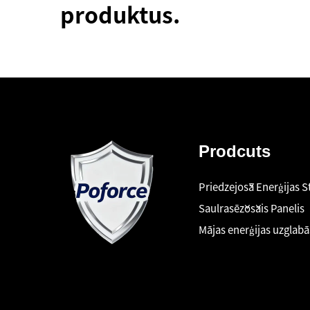
produktus.
Prodcuts
Priedzejošā Enerģijas S
Saulrasēžošais Panelis
Mājas enerģijas uzglab