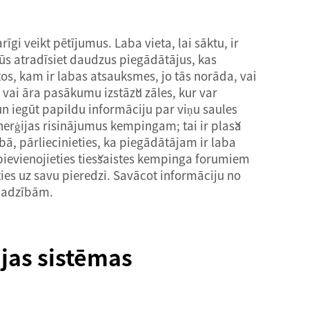
 veikt pētījumus. Laba vieta, lai sāktu, ir
ūs atradīsiet daudzus piegādātājus, kas
os, kam ir labas atsauksmes, jo tās norāda, vai
 vai āra pasākumu izstāžu zāles, kur var
un iegūt papildu informāciju par viņu saules
erģijas risinājumus kempingam; tai ir plaša
bā, pārliecinieties, ka piegādātājam ir laba
, pievienojieties tiešsaistes kempinga forumiem
ies uz savu pieredzi. Savācot informāciju no
ajadzībām.
jas sistēmas