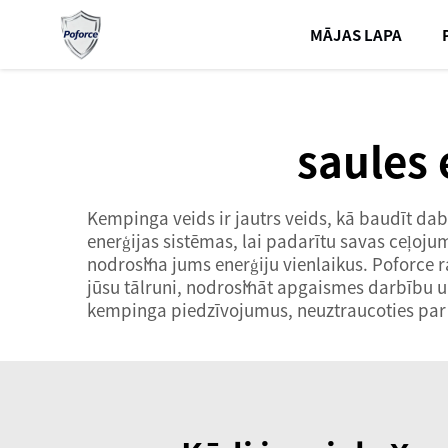
MĀJAS LAPA
saules
Kempinga veids ir jautrs veids, kā baudīt dab
enerģijas sistēmas, lai padarītu savas ceļojum
nodrošina jums enerģiju vienlaikus. Poforce r
jūsu tālruni, nodrošināt apgaismes darbību un
kempinga piedzīvojumus, neuztraucoties par 