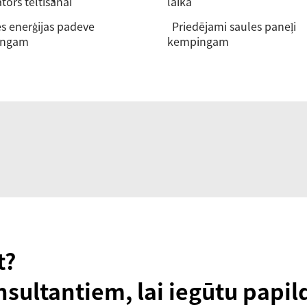
tors teltīšanai
laikā
s enerģijas padeve
Priedējami saules paneļi
ingam
kempingam
t?
nsultantiem, lai iegūtu papil