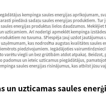
gādātājus kempinga saules enerģijas aprīkojumam, svarīgi
rasti piedāvā sadaļu saules enerģijas produktiem. Tur j
saules enerģijas produktus lielos daudzumos. Meklējiet t
m un uzticamiem. Arī noderīgi apmeklēt kempinga izstādes
 produktiem no tuvuma. Šī iespēja ļauj uzdot jautājumus 
s uzņēmumam, kas nodrošina augstas kvalitātes saules en
 piemērots piedzīvojumiem. Iegādājoties vairumtirdzniecī
, to varētu viegli un bez grūtībām atdot atpakaļ. Beidzot
īgo padomus un ieteic uzticamus piegādātājus, pamatojot
empinga saules enerģijas risinājumus, kas atbilst jūsu v
s un uzticamas saules enerģi