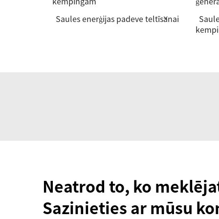
kempingam
ģenera
Saules enerģijas padeve teltīšanai
Saule
kemp
Neatrod to, ko meklēja
Sazinieties ar mūsu ko