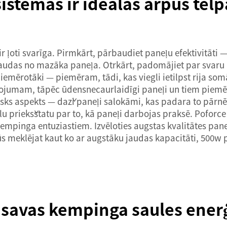
istēmas ir ideālas ārpus tel
r ļoti svarīga. Pirmkārt, pārbaudiet paneļu efektivitāti —
 jaudas no mazāka paneļa. Otrkārt, padomājiet par svaru 
iemērotāki — piemēram, tādi, kas viegli ietilpst rija somā
umam, tāpēc ūdensnecaurlaidīgi paneļi un tiem piemēroti
isks aspekts — daži paneļi salokāmi, kas padara to pārnēs
priekšstatu par to, kā paneļi darbojas praksē. Poforce s
nts kempinga entuziastiem. Izvēloties augstas kvalitātes p
ūs meklējat kaut ko ar augstāku jaudas kapacitāti,
500w p
 savas kempinga saules enerģ