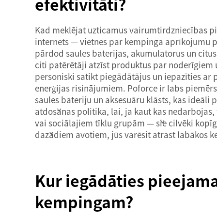
efektivitāti?
Kad meklējat uzticamus vairumtirdzniecības pie
internets — vietnes par kempinga aprīkojumu pa
pārdod saules baterijas, akumulatorus un citus 
citi patērētāji atzīst produktus par noderīgie
personiski satikt piegādātājus un iepazīties ar
enerģijas risinājumiem. Poforce ir labs piemēr
saules bateriju un aksesuāru klāsts, kas ideāli
atdošanas politika, lai, ja kaut kas nedarbojas
vai sociālajiem tīklu grupām — šie cilvēki kop
dažādiem avotiem, jūs varēsit atrast labākos k
Kur iegādāties pieejama
kempingam?