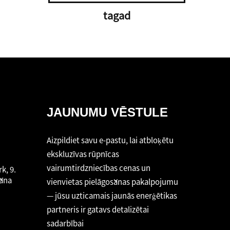
tagad
JAUNUMU VĒSTULE
Aizpildiet savu e-pastu, lai atbloķētu
ekskluzīvas rūpnīcas
vairumtirdzniecības cenas un
k, 9.
šana
vienvietas pielāgošanas pakalpojumu
— jūsu uzticamais jaunās enerģētikas
partneris ir gatavs detalizētai
sadarbībai