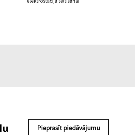
elektrostacija teltīšanai
du
Pieprasīt piedāvājumu