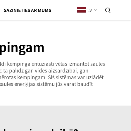
LV
SAZINIETIES AR MUMS
mpingam
žādi kempinga entuziasti vēlas izmantot saules
c tā palīdz gan vides aizsardzībai, gan
iemērotas kempingam. Šīs sistēmas var uzlādēt
aules enerģijas sistēmu jūs varat baudīt