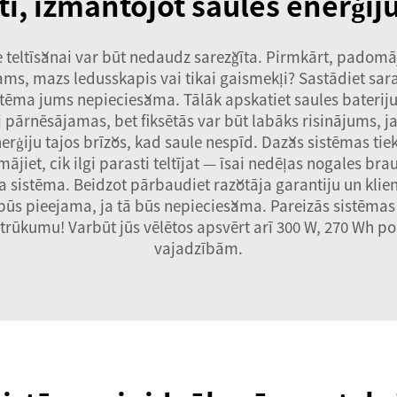
ti, izmantojot saules enerģi
e teltīšanai var būt nedaudz sarežģīta. Pirmkārt, padomā
ams, mazs ledusskapis vai tikai gaismekļi? Sastādiet sara
istēma jums nepieciešama. Tālāk apskatiet saules bateriju
li pārnēsājamas, bet fiksētās var būt labāks risinājums, j
rģiju tajos brīžos, kad saule nespīd. Dažas sistēmas tie
ājiet, cik ilgi parasti teltījat — īsai nedēļas nogales b
ka sistēma. Beidzot pārbaudiet ražotāja garantiju un kli
a būs pieejama, ja tā būs nepieciešama. Pareizās sistēmas 
trūkumu! Varbūt jūs vēlētos apsvērt arī
300 W, 270 Wh por
vajadzībām.