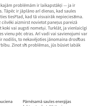
ākajām problēmām ir laikapstākļi — ja ir
s. Tāpēc ir jāplāno arī dienas, kad saules
ties tieši tad, kad tā visvairāk nepieciešama.
z cilvēki aizmirst novietot paneļus pareizā
 koki vai augsti nometņi. Turklāt, ja vienlaicīgi
es vienu pēc otras. Arī vadi vai savienojumi var
s ir nodilis, to nekavējoties jānomaina drošības
bību. Zinot šīs problēmas, jūs būsiet labāk
rauciena
Pārnēsamā saules enerģijas