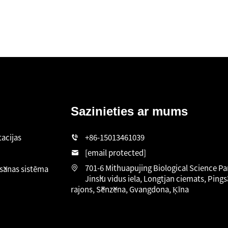
Sazinieties ar mums
tacijas
+86-15013461039
[email protected]
701-6 Mithuapujing Biological Science Par
āšanas sistēma
Jinšiu vidus iela, Longtjan ciemats, Ping
rajons, Šēnžena, Gvangdona, Ķīna