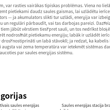
, var rasties vairākas tipiskas problēmas. Viena no liel
ņemt pietiekami daudz saules gaismas, lai uzlādētu ierīce
s — ja akumulators slikti tur uzlādi, enerģija var izbeig
u un regulāri pārbaudīt, vai tas darbojas pareizi. Dažrei
em jābūt vērstiem tieši pret sauli, un tos nedrīkst bloķēt
ēt nodrošināt pietiekamu enerģiju; labāk ir uzlādēt ierīc
r droši nostiprināti un labā stāvoklī; ja redzat, ka kabeli
i augsta vai zema temperatūra var ietekmēt sistēmas dar
aucoties par saules enerģijas sistēmu.
gorijas
tīvais saules enerģijas
Saules enerģijas stacija b