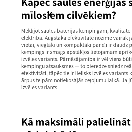
Kāpēc saules enerģijas s
mīlošiem cilvēkiem?
Meklījot saules baterijas kempingam, kvalitāte i
elektrībā. Augstāka efektivitāte nozīmē vairāk
vietai, vieglāki un kompaktāki paneļi ir daudz p
kempings ir smags apstākļos lietojamam aprīkoj
izvēles variants. Pārnēsājamība ir vēl viens būt
kempingu atsauksmes — to pieredze sniedz reālu 
efektivitāti, tāpēc tie ir lielisks izvēles varia
ārpus telpām notiekošajās ceļojumu laikā. Ja j
izvēles variants.
Kā maksimāli palielināt