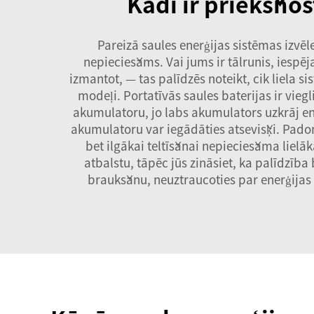
Kādi ir priekšnos
Pareizā saules enerģijas sistēmas izvēl
nepieciešams. Vai jums ir tālrunis, iespēj
izmantot, — tas palīdzēs noteikt, cik liela s
modeļi. Portatīvās saules baterijas ir vieg
akumulatoru, jo labs akumulators uzkrāj ene
akumulatoru var iegādāties atsevišķi. Padom
bet ilgākai teltīšanai nepieciešama lielā
atbalstu, tāpēc jūs zināsiet, ka palīdzīb
braukšanu, neuztraucoties par enerģijas 