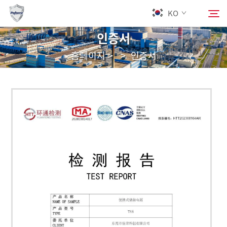
KO
인증서
홈페이지
>
>
인증서
회사 소개
검색
제품
서비스
다운로드
뉴스
문의하기