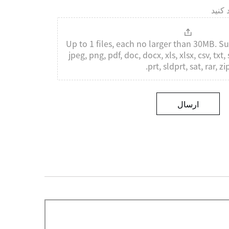
 کنید
Up to 1 files, each no larger than 30MB. S
jpeg, png, pdf, doc, docx, xls, xlsx, csv, txt, s
prt, sldprt, sat, rar, zip
ارسال