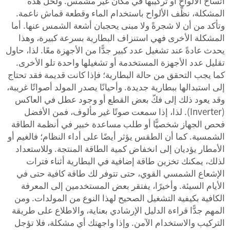
اتساخ الألواح أو تركيبها في مكان غير مشمس. ولحل هذه
المشكلة، نظِّف الألواح باستخدام الماء وقطعة قماش ناعمة.
وتأكد من أن لا شجرةً ولا مبنى يحجبان أشعة الشمس عنها. أما
المشكلة الأخرى فهي استنزاف البطارية بسرعة كبيرة، وهذا
يحدث عادةً عند تشغيل عدد كبير جدًّا من الأجهزة معًا. لذا، حاول
تقليل عدد الأجهزة المستخدمة أو تشغيلها واحدة تلو الأخرى.
كما يجب التحقق من حالة البطارية؛ فإذا كانت قديمة فقد تحتاج
إلى استبدالها ببطارية جديدة. وأحيانًا يصدر المولد أصواتًا غريبة،
وقد يعود ذلك إلى فكّ بعض القطع أو وجود عطل في العاكس
(Inverter). لذا، إذا سمعت صوتًا غير مألوف، فمن الأفضل
فحص الجهاز شخصيًّا أو طلب مساعدة خبير في أنظمة الطاقة
الشمسية. كما أن الطقس يؤثر أيضًا على أداء النظام؛ فالغيم أو
الأمطار يؤديان إلى انخفاض كمية الطاقة المنتجة. وللاستعداد
لذلك، يمكنك تخزين طاقة إضافية في البطارية أثناء فترات
الإشعاع الشمسي القوي، حتى تتوفر لك طاقة كافية حتى في
الأيام السيئة. وأخيرًا، يفتقر بعض المستخدمين إلى المعرفة
الكافية بكيفية التشغيل الصحيح لهذا النوع من المولدات. ومن
المهم جدًّا قراءة الدليل الإرشادي بعناية، والاطلاع على طريقة
التركيب والاستخدام الآمن. وإذا واجهتك أي مشكلة، فلا تؤجل