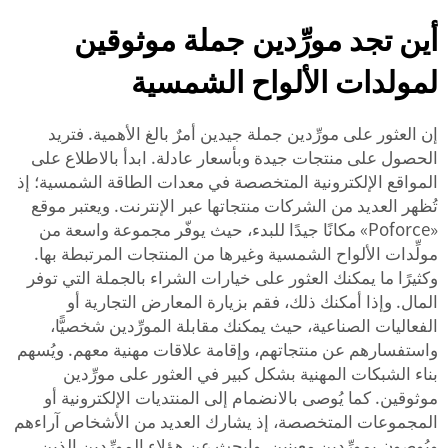
أين تجد مورِّدين جملة موثوقين
لمولدات الألواح الشمسية
إن العثور على مورِّدين جملة جيدين أمرٌ بالغ الأهمية. فتريد
الحصول على منتجات جيدة وبأسعار عادلة. ابدأ بالاطلاع على
المواقع الإلكترونية المتخصصة في معدات الطاقة الشمسية؛ إذ
تُظهر العديد من الشركات منتجاتها عبر الإنترنت. ويعتبر موقع
«Poforce» مكانًا جيدًا للبدء، حيث يوفّر مجموعة واسعة من
مولِّدات الألواح الشمسية وغيرها من المنتجات المرتبطة بها.
وكثيرًا ما يمكنك العثور على خيارات الشراء بالجملة التي توفر
المال. وإذا أمكنك ذلك، فقم بزيارة المعارض التجارية أو
الفعاليات الصناعية، حيث يمكنك مقابلة المورِّدين شخصيًّا،
واستفسارهم عن منتجاتهم، وإقامة علاقات مهنية معهم. ويُسهم
بناء الشبكات المهنية بشكل كبير في العثور على مورِّدين
موثوقين. كما يُوصى بالانضمام إلى المنتديات الإلكترونية أو
المجموعات المتخصصة، إذ يشارك العديد من الأشخاص آراءهم
ويُوصون بمورِّدين معينين. وابحث عن هؤلاء المورِّدين الذين