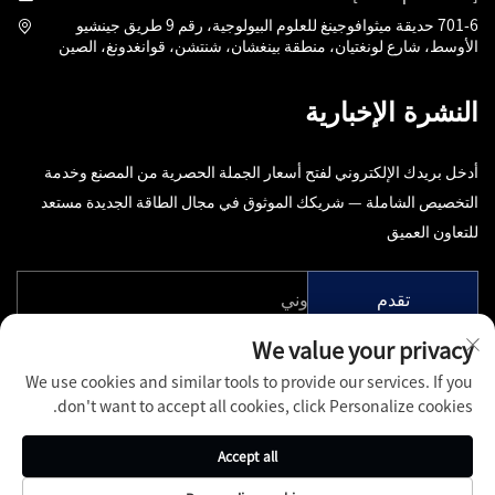
701-6 حديقة ميثوافوجينغ للعلوم البيولوجية، رقم 9 طريق جينشيو
الأوسط، شارع لونغتيان، منطقة بينغشان، شنتشن، قوانغدونغ، الصين
النشرة الإخبارية
أدخل بريدك الإلكتروني لفتح أسعار الجملة الحصرية من المصنع وخدمة
التخصيص الشاملة — شريكك الموثوق في مجال الطاقة الجديدة مستعد
للتعاون العميق
تقدم
We value your privacy
We use cookies and similar tools to provide our services. If you
don't want to accept all cookies, click Personalize cookies.
حقوق النشر © شركة شنتشن بينفانغ تشوانغفو للتكنولوجيا المحدودة، جميع
Accept all
الحقوق محفوظة -
سياسة الخصوصية
-
المدونة