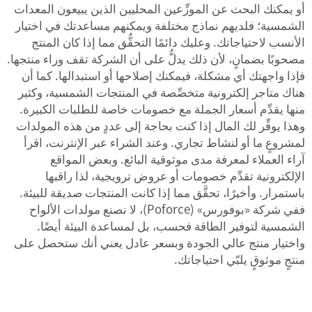
أو يمكنك البحث عن الموزِّعين المحليين الذين يبيعون المعدات
الشمسية؛ فلديهم نماذج مختلفة ويمكنهم مساعدتك في اختيار
الأنسب لاحتياجاتك. وعليك دائمًا التحقُّق مما إذا كان المنتج
مصحوبًا بضمانٍ، لأن ذلك يدلُّ على أن الشركة تقف وراء منتجها.
فإذا واجهتك أي مشكلة، فيمكنك إصلاحها أو استبدالها. كما أن
هناك متاجر إلكترونية متخصِّصة في المنتجات الشمسية، وكثير
منها يقدِّم أسعار الجملة مع خصومات خاصة للطلبات الكبيرة.
وهذا يوفِّر لك المال إذا كنت بحاجة إلى عددٍ من هذه المولدات
لمشروعٍ ما أو لنشاط تجاري. وعند الشراء عبر الإنترنت، اقرأ
آراء العملاء لمعرفة مدى موثوقية البائع. وبعض المواقع
الإلكترونية تقدِّم خصومات أو عروض ترويجية، لذا راقبها
باستمرار. وأخيرًا، تحقَّق مما إذا كانت المنتجات صديقة للبيئة.
ففي شركة «بوفورس» (Poforce)، لا نصنع مولدات الألواح
الشمسية لتوفير الطاقة فحسب، بل لمساعدة البيئة أيضًا.
واختيار منتج عالي الجودة وبسعر عادل يعني أنك ستحصل على
منتجٍ موثوقٍ يلبّي احتياجاتك.