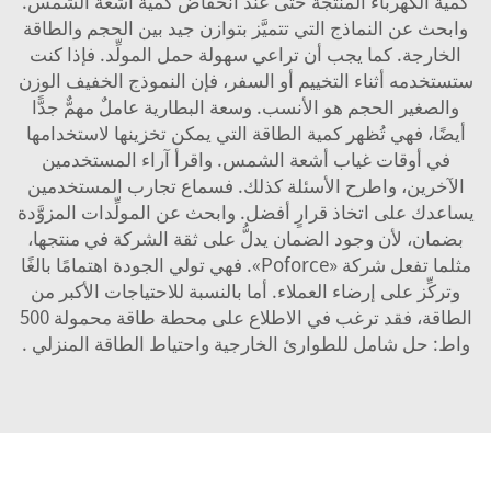
كمية الكهرباء المنتَجة حتى عند انخفاض كمية أشعة الشمس.
وابحث عن النماذج التي تتميَّز بتوازن جيد بين الحجم والطاقة
الخارجة. كما يجب أن تراعي سهولة حمل المولِّد. فإذا كنت
ستستخدمه أثناء التخييم أو السفر، فإن النموذج الخفيف الوزن
والصغير الحجم هو الأنسب. وسعة البطارية عاملٌ مهمٌّ جدًّا
أيضًا، فهي تُظهر كمية الطاقة التي يمكن تخزينها لاستخدامها
في أوقات غياب أشعة الشمس. واقرأ آراء المستخدمين
الآخرين، واطرح الأسئلة كذلك. فسماع تجارب المستخدمين
يساعدك على اتخاذ قرارٍ أفضل. وابحث عن المولِّدات المزوَّدة
بضمان، لأن وجود الضمان يدلُّ على ثقة الشركة في منتجها،
مثلما تفعل شركة «Poforce». فهي تولي الجودة اهتمامًا بالغًا
وتركِّز على إرضاء العملاء. أما بالنسبة للاحتياجات الأكبر من
الطاقة، فقد ترغب في الاطلاع على
محطة طاقة محمولة 500
واط: حل شامل للطوارئ الخارجية واحتياط الطاقة المنزلي
.