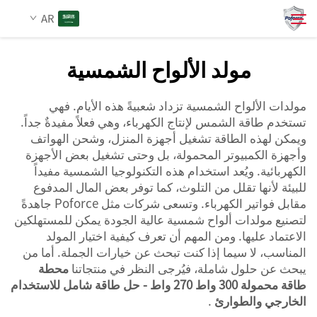
AR
مولد الألواح الشمسية
من نحن
بحث
مولدات الألواح الشمسية تزداد شعبيةً هذه الأيام. فهي
تستخدم طاقة الشمس لإنتاج الكهرباء، وهي فعلاً مفيدةٌ جداً.
المنتجات
ويمكن لهذه الطاقة تشغيل أجهزة المنزل، وشحن الهواتف
وأجهزة الكمبيوتر المحمولة، بل وحتى تشغيل بعض الأجهزة
الكهربائية. ويُعد استخدام هذه التكنولوجيا الشمسية مفيداً
الخدمات
للبيئة لأنها تقلل من التلوث، كما توفر بعض المال المدفوع
مقابل فواتير الكهرباء. وتسعى شركات مثل Poforce جاهدةً
الأخبار
لتصنيع مولدات ألواح شمسية عالية الجودة يمكن للمستهلكين
الاعتماد عليها. ومن المهم أن تعرف كيفية اختيار المولد
المناسب، لا سيما إذا كنت تبحث عن خيارات الجملة. أما من
اتصل بنا
يبحث عن حلول شاملة، فيُرجى النظر في منتجاتنا
محطة
طاقة محمولة 300 واط 270 واط - حل طاقة شامل للاستخدام
الخارجي والطوارئ
.