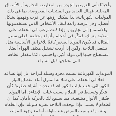
وأحيانًا تأتي العروض الجيدة من المعارض التجارية أو الأسواق
المحلية. فهناك العديد من المنتجات المعروضة، بما في ذلك
المولدات الكهربائية، لذا يمكنك رؤيتها عن قرب وفهمها بشكل
أفضل. وهي فرصة رائعة للقاء الأشخاص الذين يستخدمونها
والاستماع إلى تجاربهم. وإذا كنت ترغب في الحفاظ على
سلامة منزلك، ففكّر في أحجام وأنواع مختلفة. فعلى سبيل
المثال، قد يكون المولد الصغير كافيًا للأغراض الأساسية مثل
تشغيل الثلاجة. ولكن إذا أردت تشغيل مكيّف الهواء أيضًا،
فستحتاج حينها إلى مولد أكبر. واحسب دائمًا مقدار الطاقة
التي تحتاجها قبل الشراء.
المولدات الكهربائية ليست مجرد وسيلة للراحة، بل إنها تساعد
فعلًا في الحفاظ على سلامة المنزل أثناء انقطاع التيار
الكهربائي. فعند غياب الكهرباء، قد تحدث أشياء خطرة؛ كأن
تتعثّر وتسقط في الظلام بسبب غياب الإضاءة. أما المولد
فيُبقي الأنوار مشتعلة، مما يسمح لك بالحركة بأمان. كما أن
الطعام لا يفسد. فإذا توقفت الثلاجة لفترة طويلة، فإن الطعام
يتلف وقد يسبب المرض عند تناوله. أما مع وجود المولد،