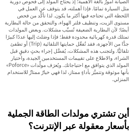
الصيانة أمورٌ بالغة الأهمية؛ إذ يحتاج المولِّد إلى فحوص دورية
مثل السيارة تمامًا. فإذا أهملته، قد يتوقف عن العمل في
اللحظة التي تحتاجه فيها أكثر ما يكون. لذا تأكَّد من فحص
مستوى الزيت، وتنظيف فلتر الهواء، والتحقق من حالة البطارية
أيضًا؛ لأن البطارية الضعيفة تُسبِّب مشكلات. وبعض المولدات
تمتلك قدرة كهربائية محدودة فقط؛ فإذا وصَلتَ إليها عددًا كبيرًا
جدًّا من الأجهزة، فقد تُفعِّل حمايتها التلقائية (Trip) أو تطفئ
تلقائيًّا. ولتجنب هذه المشكلات، يُفضَّل إجراء بحثٍ دقيقٍ قبل
الشراء، والاطلاع على تقييمات المستخدمين الجيدة، واختيار
المولد الذي يتوافق مع احتياجاتك. ويُعرَف مولِّدات «Poforce»
بأنها موثوقة وتتميَّز بأداءٍ ممتاز، لذا فهي خيارٌ ممتازٌ للاستخدام
المنزلي.
أين تشتري مولدات الطاقة الجملية
بأسعار معقولة عبر الإنترنت؟