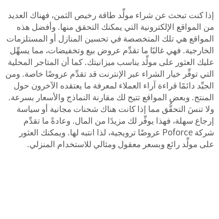
إذا كنت تبحث عن شراء مولِّد طاقة رخيص الثمن، فهناك العديد
من المواقع الإلكترونية التي يمكنك التحقق منها. وأفضل هذه
المواقع هي تلك المتخصصة في تحسين المنازل أو المستلزمات
الخارجية. فهي غالبًا ما تقدِّم عروض بيع وتخفيضات، مما يسهِّل
عليك العثور على مولِّد يناسب ميزانيتك. كما أن المتاجر المحلية
التي توفِّر خيار الشراء عبر الإنترنت قد تقدِّم عروضًا خاصة. ومن
الجيِّد دائمًا قراءة آراء العملاء لمعرفة ما يعتقده الآخرون حول
المنتج. وبعض المواقع تتيح لك مقارنة النماذج والأسعار بسرعة.
ولا تنسَ التحقُّق مما إذا كانت هناك شحنات مجانية أو سياسة
إرجاع سهلة، فهذا يوفِّر لك مزيدًا من المال. وعادةً ما تقدِّم
شركة Poforce عروضًا ترويجية، لذا انتبه لها. ويمكنك العثور
على مولِّد رائع وبسعر معقول ومثالي للاستخدام المنزلي.