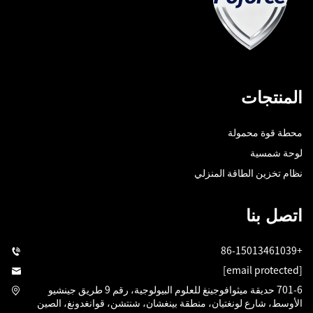
المنتجات
محطة قوة محمولة
لوحة شمسية
نظام تخزين الطاقة المنزلي
اتصل بنا
+86-15013461039
[email protected]
701-6 حديقة ميثوافوجينغ للعلوم البيولوجية، رقم 9 طريق جينشيو
الأوسط، شارع لونغتيان، منطقة بينغشان، شنتشن، قوانغدونغ، الصين