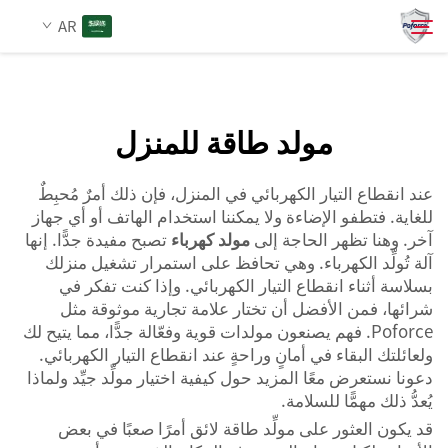
مولدات الطاقة
AR
مفيدة جدًّا. وهي آلة تُنتج…">
من نحن
مولد طاقة للمنزل
بحث
المنتجات
عند انقطاع التيار الكهربائي في المنزل، فإن ذلك أمرٌ مُحبِطٌ
للغاية. فتطفو الإضاءة ولا يمكننا استخدام الهاتف أو أي جهاز
آخر. وهنا تظهر الحاجة إلى
مولد كهرباء
تصبح مفيدة جدًّا. إنها
الخدمات
آلة تُولِّد الكهرباء. وهي تحافظ على استمرار تشغيل منزلك
بسلاسة أثناء انقطاع التيار الكهربائي. وإذا كنت تفكر في
الأخبار
شرائها، فمن الأفضل أن تختار علامة تجارية موثوقة مثل
Poforce. فهم يصنعون مولدات قوية وفعّالة جدًّا، مما يتيح لك
ولعائلتك البقاء في أمانٍ وراحةٍ عند انقطاع التيار الكهربائي.
اتصل بنا
دعونا نستعرض معًا المزيد حول كيفية اختيار مولِّد جيِّد ولماذا
يُعدُّ ذلك مهمًّا للسلامة.
قد يكون العثور على مولِّد طاقة لائق أمرًا صعبًا في بعض