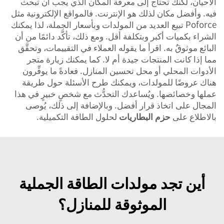
الأحيان، لكنك تحتاج إلى معرفة المكان الذي يجب أن تبحث
فيه. وأفضل مكان لذلك هو الإنترنت. فالمواقع الإلكترونية مثل
Poforce تبيع العديد من المولدات وبأسعار الجملة، لذا يمكنك
الشراء بكميات أكبر وبتكلفة أقل. ومع ذلك، تأكَّد دائمًا من أن
البائع موثوقٌ به. اقرأ ما يقوله العملاء في التقييمات، وتحقَّق
مما إذا كانت المنتجات جيدة أم لا. كما يمكنك زيارة متجر
الأدوات المحلي أو محل تحسين المنازل. فعادةً ما يوفِّرون
هناك عروضًا للمولدات، ويمكنك طرح الأسئلة حول طريقة
عملها وخصائصها. ويُساعدك التحدُّث مع شخصٍ خبيرٍ في هذا
المجال على اتخاذ قرار أفضل. وبالإضافة إلى ذلك، يُوصى
بالاطلاع على
حزم البطاريات
لحلول الطاقة التكميلية.
أين تجد مولدات الطاقة الجملية
الموثوقة للمنازل؟