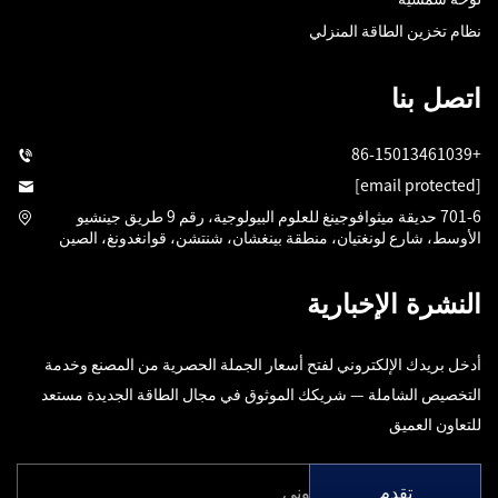
نظام تخزين الطاقة المنزلي
اتصل بنا
+86-15013461039
[email protected]
701-6 حديقة ميثوافوجينغ للعلوم البيولوجية، رقم 9 طريق جينشيو
الأوسط، شارع لونغتيان، منطقة بينغشان، شنتشن، قوانغدونغ، الصين
النشرة الإخبارية
أدخل بريدك الإلكتروني لفتح أسعار الجملة الحصرية من المصنع وخدمة
التخصيص الشاملة — شريكك الموثوق في مجال الطاقة الجديدة مستعد
للتعاون العميق
تقدم