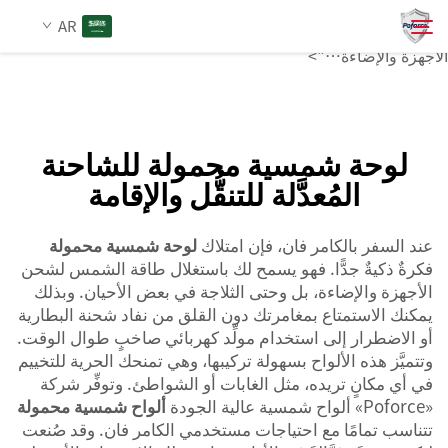
لوحة شمسية محمولة
AR
يُعَدُّ فكرة ذكية جدًّا. فهي تتيح لك استخدام طاقة الشمس لشحن
الأجهزة والإضاءة…">
من نحن
بحث
لوحة شمسية محمولة للشاحنة
المنتجات
المُعدَّلة للتنقُّل والإقامة
الخدمات
عند السفر بالكامر فان، فإن امتلاك
لوحة شمسية محمولة
فكرةٌ ذكيةٌ جدًّا. فهو يسمح لك باستغلال طاقة الشمس لشحن
الأجهزة والإضاءة، بل وحتى الثلاجة في بعض الأحيان. وبذلك
الأخبار
يمكنك الاستمتاع بمغامرتك دون القلق من نفاد شحنة البطارية
أو الاضطرار إلى استخدام مولِّد كهربائي صاخبٍ طوال الوقت.
وتتميَّز هذه الألواح بسهولة تركيبها، وهي تمنحك الحرية للتخييم
اتصل بنا
في أي مكانٍ تريده، مثل الغابات أو الشواطئ. وتوفِّر شركة
«Poforce» ألواح شمسية عالية الجودة
ألواح شمسية محمولة
تتناسب تمامًا مع احتياجات مستخدمي الكامر فان. وقد صُنعت