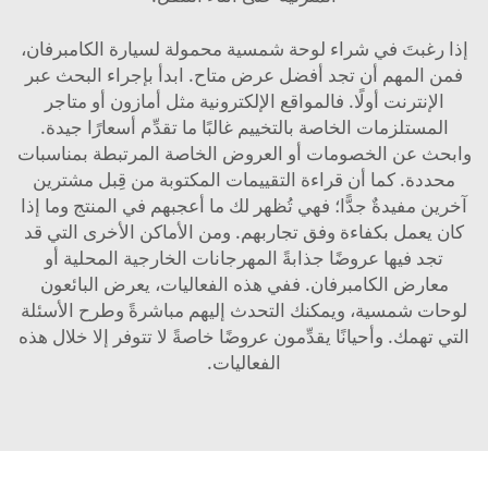
إذا رغبتَ في شراء لوحة شمسية محمولة لسيارة الكامبرفان،
فمن المهم أن تجد أفضل عرض متاح. ابدأ بإجراء البحث عبر
الإنترنت أولًا. فالمواقع الإلكترونية مثل أمازون أو متاجر
المستلزمات الخاصة بالتخييم غالبًا ما تقدِّم أسعارًا جيدة.
وابحث عن الخصومات أو العروض الخاصة المرتبطة بمناسبات
محددة. كما أن قراءة التقييمات المكتوبة من قِبل مشترين
آخرين مفيدةٌ جدًّا؛ فهي تُظهر لك ما أعجبهم في المنتج وما إذا
كان يعمل بكفاءة وفق تجاربهم. ومن الأماكن الأخرى التي قد
تجد فيها عروضًا جذابةً المهرجانات الخارجية المحلية أو
معارض الكامبرفان. ففي هذه الفعاليات، يعرض البائعون
لوحات شمسية، ويمكنك التحدث إليهم مباشرةً وطرح الأسئلة
التي تهمك. وأحيانًا يقدِّمون عروضًا خاصةً لا تتوفر إلا خلال هذه
الفعاليات.