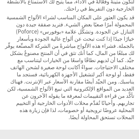
لتكون متينةً وفعَّالةً في الأداء، مما يتيح لك الاستمتاع بالأنشطة
الخارجية دون التفريط في راحتك.
قد يكون العثور على المكان المناسب لشراء الألواح الشمسية
المحمولة أمرًا صعبًا بعض الشيء. فتريد صفقة جيدة دون
التنازل عن الجودة. وتشكّل علامة «بوفورس» (Poforce)
خيارًا جيدًا إذا كنت تبحث عن ألواح عالية الجودة وبأسعار
بالجملة. فشراء هذه الألواح مباشرةً من الشركة المصنِّعة يوفِّر
لك مبلغًا من المال، كما أنك تثق في أن المنتج مصنوعٌ بشكل
جيِّد. كما أن لديهم نطاقًا واسعًا من الخيارات ليتناسب مع
مختلف الاحتياجات. سواءً أكانت لوحة صغيرة لشحن الهاتف
فقط، أو لوحة أكبر لتشغيل الأجهزة الكهربائية، فستجد ما
يناسبك. ومن الجيِّد أيضًا مقارنة الأسعار عبر الإنترنت. فهناك
العديد من المواقع الإلكترونية التي تبيع الألواح الشمسية، لكن
تأكَّد من قراءة التقييمات لمعرفة ما يقوله الآخرون عن
تجاربهم. وأحيانًا تُقدِّم محلات الأدوات الخارجية أو التخييم
المحلية عروضًا ترويجية أو خصومات، لذا فإن زيارة هذه
المحلات تستحق المحاولة أيضًا.