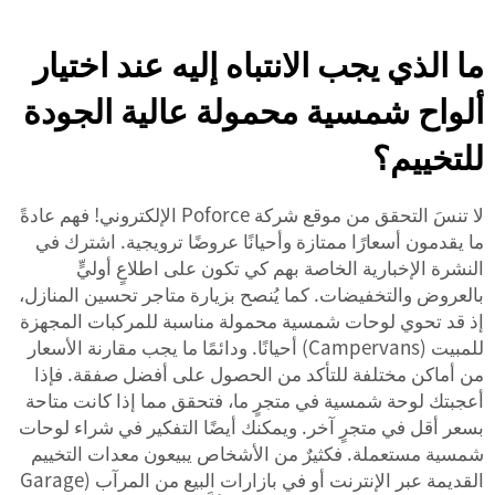
ما الذي يجب الانتباه إليه عند اختيار
ألواح شمسية محمولة عالية الجودة
للتخييم؟
لا تنسَ التحقق من موقع شركة Poforce الإلكتروني! فهم عادةً
ما يقدمون أسعارًا ممتازة وأحيانًا عروضًا ترويجية. اشترك في
النشرة الإخبارية الخاصة بهم كي تكون على اطلاعٍ أوليٍّ
بالعروض والتخفيضات. كما يُنصح بزيارة متاجر تحسين المنازل،
إذ قد تحوي لوحات شمسية محمولة مناسبة للمركبات المجهزة
للمبيت (Campervans) أحيانًا. ودائمًا ما يجب مقارنة الأسعار
من أماكن مختلفة للتأكد من الحصول على أفضل صفقة. فإذا
أعجبتك لوحة شمسية في متجرٍ ما، فتحقق مما إذا كانت متاحة
بسعر أقل في متجرٍ آخر. ويمكنك أيضًا التفكير في شراء لوحات
شمسية مستعملة. فكثيرٌ من الأشخاص يبيعون معدات التخييم
القديمة عبر الإنترنت أو في بازارات البيع من المرآب (Garage