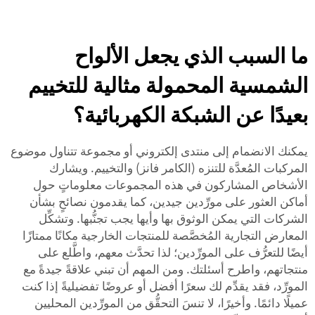
ما السبب الذي يجعل الألواح
الشمسية المحمولة مثالية للتخييم
بعيدًا عن الشبكة الكهربائية؟
يمكنك الانضمام إلى منتدى إلكتروني أو مجموعة تتناول موضوع
المركبات المُعدَّة للتنزه (الكامر فانز) والتخييم. ويشارك
الأشخاص المشاركون في هذه المجموعات معلوماتٍ حول
أماكن العثور على مورِّدين جيدين، كما يقدمون نصائحٍ بشأن
الشركات التي يمكن الوثوق بها وأيها يجب تجنُّبها. وتشكِّل
المعارض التجارية المُخصَّصة للمنتجات الخارجية مكانًا ممتازًا
أيضًا للتعرُّف على المورِّدين؛ لذا تحدَّث معهم، واطَّلع على
منتجاتهم، واطرح أسئلتك. ومن المهم أن تبني علاقةً جيدةً مع
المورِّد، فقد يقدِّم لك سعرًا أفضل أو عروضًا تفضيليةً إذا كنت
عميلًا دائمًا. وأخيرًا، لا تنسَ التحقُّق من المورِّدين المحليين