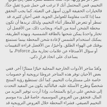
التخييم، فمن المحتمل أنك لا ترغب في حمل شيءٍ ثقيلٍ جدًّا.
فالخيارات الخفيفة الوزن أسهل في التعبئة. كما يجب التحقق
مما إذا كانت مقاومةً للعوامل الجوية. ففي أحيانٍ كثيرة، قد
تمطر أو تتعرض للأمطار أثناء التخييم، ولذلك تريدها أن تكون
محطة الشحن آمنة من الماء. وبجانب ذلك، من الأفضل أن
تختار واحدةً يمكن شحنها بالطاقة الشمسية. وبهذه الطريقة،
يمكنك استخدام الشمس لإعادة شحن المحطة بينما تستمتع
بوقتك في الهواء الطلق. وأخيرًا، من الأفضل قراءة التقييمات
أو سؤال الأصدقاء عن علامات تجارية مثل Poforce، ما
يساعدك على اتخاذ قرارٍ ذكي.
وتُعَدّ متاجر الأدوات الخارجية المحلية خيارًا ممتازًا آخر. ففي
بعض الأحيان توفر هذه المتاجر عروضًا ترويجية أو خصومات
خاصة على مستلزمات التخييم. كما أنك تستطيع رؤية المنتج
شخصيًّا وطرح الأسئلة عليه. فبالتأكيد يكون من المفيد التحدث
إلى شخصٍ على درايةٍ بالمنتجات. وإذا أردت توفير المزيد من
المال، فتحقق من العروض الموسمية، خاصةً قبل بدء موسم
التخييم الصيفي. فشراء المحطة خلال العروض الترويجية قد