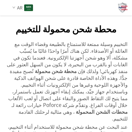
AR
محطة شحن محمولة للتخييم
من نحن
بحث
التخييم وسيلة ممتعة للاستمتاع بالطبيعة وقضاء الوقت مع
العائلة أو الأصدقاء. لكن هناك أمرًا واحدًا غالبًا ما يُسبِّب
المنتجات
مشكلة، ألا وهو شحن أجهزتنا الإلكترونية. فعندما تكون في
الغابات أو بالقرب من البحيرة، لا يكون من السهل العثور على
منفذ كهربائي! ولذلك فإن
محطة شحن محمولة
تُصبح مفيدة
الخدمات
جدًّا. وهذه الأداة الخاصة قادرة على شحن الهواتف الذكية
والأجهزة اللوحية وغيرها من الإلكترونيات أثناء التخييم.
الأخبار
وباستخدام جهاز جيِّد، يمكنك إبقاء أجهزتك تعمل باستمرار،
مما يتيح لك التقاط الصور والبقاء على اتصال أو لعب الألعاب
خلال أوقات الفراغ. وتقدِّم شركة Poforce خيارات رائعة لـ
اتصل بنا
محطات الشحن المحمولة
، وهي مثالية لرحلتك القادمة
للتخييم.
عند البحث عن محطة شحن محمولة للاستخدام أثناء التخييم،