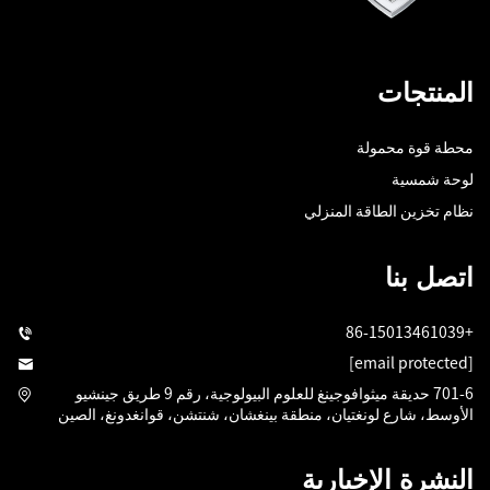
المنتجات
محطة قوة محمولة
لوحة شمسية
نظام تخزين الطاقة المنزلي
اتصل بنا
+86-15013461039
[email protected]
701-6 حديقة ميثوافوجينغ للعلوم البيولوجية، رقم 9 طريق جينشيو
الأوسط، شارع لونغتيان، منطقة بينغشان، شنتشن، قوانغدونغ، الصين
النشرة الإخبارية