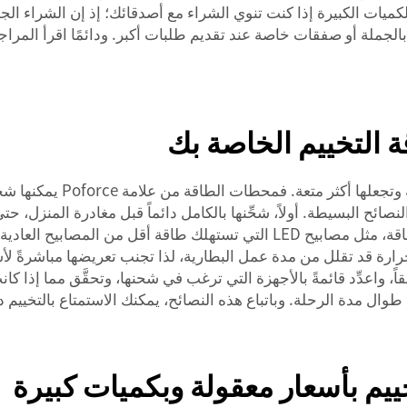
اء الكميات الكبيرة إذا كنت تنوي الشراء مع أصدقائك؛ إذ إن الشراء
P، فقد تقدّم لك عروضًا بالجملة أو صفقات خاصة عند تقديم طلبات أكبر. ودائمًا اق
 التخييم الخاصة بك
عند الذهاب في رحلة تخييم، تُ
نصائح البسيطة. أولاً، شحِّنها بالكامل دائماً قبل مغادرة المنزل، 
استخدامها لفترة أطول. ثانياً، استخدم أجهزة موفرة للطاقة، مثل مصابيح LED التي
رارة قد تقلل من مدة عمل البطارية، لذا تجنب تعريضها مباشرةً لأش
اً، واعدِّد قائمةً بالأجهزة التي ترغب في شحنها، وتحقَّق مما إذا 
ال مدة الرحلة. وباتباع هذه النصائح، يمكنك الاستمتاع بالتخييم د
يم بأسعار معقولة وبكميات كبيرة