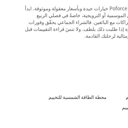
إذا كنت تخطط لرحلة تخييم كبيرة مع الأصدقاء أو مجموعة، فاشترِ محطات الطاقة بكميات كبيرة لتوفير المال. وتقدم علامة Poforce خيارات جيدة وبأسعار معقولة وموثوقة. ابدأ
 الموسمية أو الترويجية، خاصةً في فصلي الربيع
اكات مع البائعين. فالشراء الجماعي يحقّق وفورات
 إذا طلبت ذلك بلطف. ولا تنسَ قراءة التقييمات قبل
الية لرحلتك القادمة.
م
محطة الطاقة الشمسية للتخييم
يم