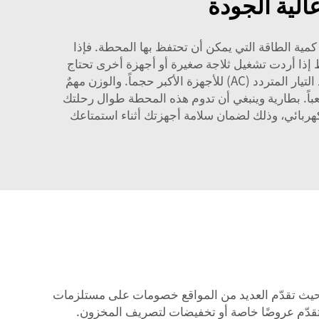
لية الجودة
كمية الطاقة التي يمكن أن تحتفظ بها المحطة. فإذا
تخدام العديد من الأجهزة، فمن الأفضل أن تختار واحدة ذات سعة أكبر. وابحث عن سعة لا تقل عن ٣٠٠ واط إذا أردت تشغيل ثلاجة صغيرة أو أجهزة أخرى تحتاج
إلى طاقة أكبر. كما أن عدد المنافذ يكتسب أهمية كبيرة أيضاً. فتأكد من توفر عدد كافٍ من منافذ الـ USB للهواتف، ومنافذ التيار المتردد (AC) للأجهزة الأكبر حجماً. والوزن مهمٌ
اً.
بطارية
وينبغي أن تدوم هذه المحطة طوال رحلتك
ربائي، وذلك لضمان سلامة أجهزتك أثناء استمتاعك
 حيث تقدّم العديد من المواقع خصومات على مستلزمات
ا تقدّم عروضًا خاصة أو تخفيضات لتصريف المخزون.