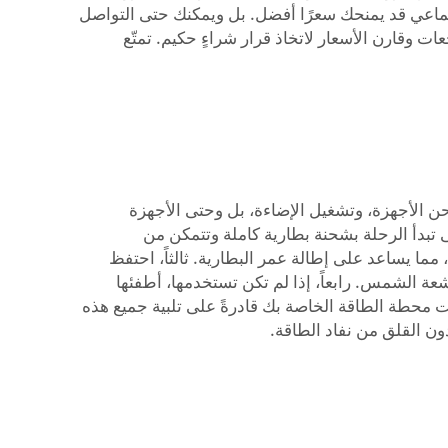
 الجماعي قد يمنحك سعرًا أفضل. بل ويمكنك حتى التواصل
رأ المراجعات وقارن الأسعار لاتخاذ قرار شراءٍ حكيم. تمتّع
سهِّل محطة الطاقة الرحلة وتجعلها أكثر متعة. فمحطات الطاقة من علامة Poforce يمكنها شحن الأجهزة، وتشغيل الإضاءة، بل وحتى الأجهزة
حتى تبدأ الرحلة بشحنة بطارية كاملة وتتمكن من
 تستهلك طاقة أقل من المصابيح العادية، مما يساعد على إطالة عمر البطارية. ثالثاً، احتفظ
عة الشمس. رابعاً، إذا لم تكن تستخدمها، أطفئها
كانت محطة الطاقة الخاصة بك قادرةً على تلبية جميع هذه
ون القلق من نفاد الطاقة.