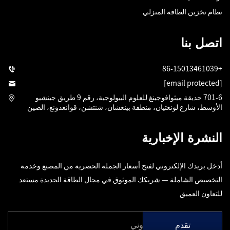
نظام تخزين الطاقة المنزلي
اتصل بنا
+86-15013461039
[email protected]
701-6 حديقة ميثوافوجينغ للعلوم البيولوجية، رقم 9 طريق جينشيو
الأوسط، شارع لونغتيان، منطقة بينغشان، شنتشن، قوانغدونغ، الصين
النشرة الإخبارية
أدخل بريدك الإلكتروني لفتح أسعار الجملة الحصرية من المصنع وخدمة
التخصيص الشاملة — شريكك الموثوق في مجال الطاقة الجديدة مستعد
للتعاون العميق
تقدم