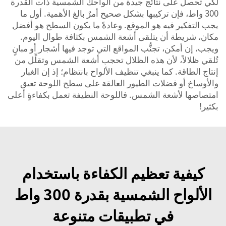
لكي تحصل على نتائج جيدة من ألواحك الشمسية ذات القدرة
300 واط، فإن تركيبها بشكل صحيح أمرٌ بالغ الأهمية. أول ما
يجب التفكير فيه هو الموقع. وعادةً ما يكون السطح هو أفضل
مكان، شريطة أن يتلقى أشعة الشمس بكثافة طوال اليوم.
ويجب، إن أمكن، تجنُّب المواقع التي توجد فيها أشجار أو مبانٍ
تُلقي ظلالاً، لأن هذه الظلال تحجب أشعة الشمس وتقلِّل من
إنتاج الطاقة. كما ينبغي تنظيف الألواح بانتظام؛ إذ إن الغبار
والأوساخ أو فضلات الطيور العالقة على سطح اللوحة تعيق
امتصاصها لأشعة الشمس. فاللوحة النظيفة تعمل بكفاءةٍ أعلى
بكثير!
كيفية تعظيم الكفاءة باستخدام
الألواح الشمسية بقدرة 300 واط
في تطبيقات متنوعة