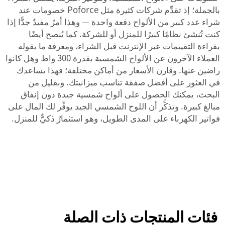
بالجملة؛ إذ تقدِّم شركات كثيرة مثل Poforce خصومات عند
شراء عدد كبير من الألواح دفعة واحدة — وهذا أمرٌ مفيدٌ جدًّا إذا
كنت تُنشئ نظامًا كبيرًا للمنزل أو للشركة. كما يُنصح أيضًا
بقراءة التقييمات عبر الإنترنت قبل الشراء، ومعرفة ما يقوله
العملاء الآخرون عن الألواح الشمسية بقدرة 300 واط وهل كانوا
راضين عنها. وقارن الأسعار من أماكن مختلفة؛ فهذا يساعدك
في العثور على أفضل صفقة تناسب ميزانيتك. وبقليل من
البحث، يمكنك الحصول على ألواح شمسية جيدة دون إنفاق
مبالغ كبيرة. وتذكَّر أن اللوح الشمسي الجيد يوفِّر لك المال على
فواتير الكهرباء على المدى الطويل، وهو استثمارٌ ذكيٌّ للمنزل.
فئات المنتجات ذات الصلة