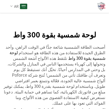
لوحة شمسية بقدرة 300 واط
AR
. وتلتقط هذه الألواح ضوء الشمس وتحوله إلى...">
من نحن
لوحة شمسية بقوة 300 واط
بحث
المنتجات
أصبحت الطاقة الشمسية شائعة جدًّا في الوقت الراهن، وأحد
الطرق الجيدة للاستفادة من هذه الطاقة هو استخدام
لوحة
شمسية بقوة 300 واط
تلتقط هذه الألواح أشعة الشمس
الخدمات
وتحولها إلى كهرباء يستخدمها الناس في المنازل والشركات،
بل وحتى في المدارس أحيانًا. تخيَّل أنك تستيقظ كل يوم
الأخبار
وتعرف أن طاقتك تأتي من الشمس! تُنتج شركة Poforce
ألواح شمسية عالية الجودة، فعّالة وتتمتع بعمر افتراضي
طويل. وباستخدام لوحة شمسية بقدرة 300 واط، يمكنك توفير
اتصل بنا
مبلغٍ من فاتورتك الكهربائية، كما تساهم في حماية البيئة. دعونا
نستعرض كيفية الاستفادة القصوى من هذه الألواح، وما
الفوائد التي تعود بها على عملك.