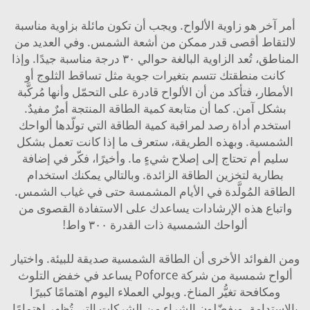
أمر آخر هو زاوية الألواح. ويجب أن تكون مائلة بزاوية مناسبة
لالتقاط أقصى قدر ممكن من أشعة الشمس. وفي العديد من
المناطق، تُعد الزاوية البالغة حوالي ٣٠ درجة مناسبة جيدًا. وإذا
كانت منطقتك تتسم بتغيرات جوية مثل تساقط الثلوج أو
الأمطار، فتأكد من أن الألواح قادرة على التحمّل وأنها مُركَّبة
بشكل آمن. كما أن متابعة كمية الطاقة المنتجة أمرٌ مفيدٌ.
استخدم أداة رصد لمراقبة كمية الطاقة التي تولّدها ألواحك
الشمسية. وبهذه الطريقة، ستعرف ما إذا كانت تعمل بشكل
سليم أم تحتاج إلى إصلاح شيءٍ ما. وأخيرًا، فكّر في إضافة
بطارية
لتخزين الطاقة الزائدة. وبالتالي يمكنك استخدام
الطاقة المُولَّدة في الأيام المشمسة حتى في غياب الشمس.
واتباع هذه الإرشادات يساعدك على الاستفادة القصوى من
ألواحك الشمسية ذات القدرة ٣٠٠ واط!
ومن الفوائد الأخرى أن الطاقة الشمسية صديقة للبيئة. واختيار
ألواح شمسية من شركة Poforce يساعد في خفض التلوث
ومكافحة تغيُّر المناخ. ويولي العملاء اليوم اهتمامًا كبيرًا
بالاستدامة، ويفضّلون الشراء من الشركات التي تُظهر اهتمامًا