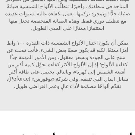
المتاحة في منطقتك. وأخيرًا، تتطلَّب الألواح الشمسية صيانةً
ضئيلة جدًّا؛ وبمجرد تركيبها، تعمل بكفاءة عالية لسنوات عديدة
مع تنظيف دوري فقط. وهذه الصيانة المنخفضة تجعل منها
استثمارًا ممتازًا على المدى الطويل.
يمكن أن يكون اختيار الألواح الشمسية ذات القدرة ١٠٠ واط
أمرًا ممتعًا، لكنه قد يكون صعبًا بعض الشيء. فأنت تبحث عن
منتج عالي الجودة وبسعر معقول. ومن الأمور المهمة جدًّا
كفاءة الألواح؛ إذ إن الألواح الأكثر كفاءة تحوِّل كمية أكبر من
أشعة الشمس إلى كهرباء، وبالتالي تحصل على طاقة أكبر
مقابل المال الذي تنفقه. وفي شركة «بوفورس» (Poforce)،
نقدِّم ألواحًا مصمَّمة لأداء عالٍ وعمر افتراضي طويل.