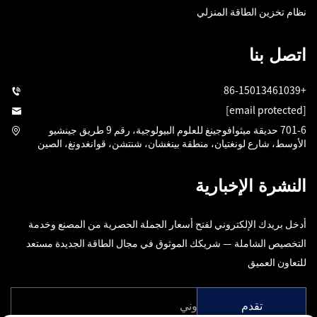
نظام تخزين الطاقة المنزلي
اتصل بنا
+86-15013461039
[email protected]
701-6 حديقة ميثوافوجينغ للعلوم البيولوجية، رقم 9 طريق جينشيو
الأوسط، شارع لونغتيان، منطقة بينغشان، شنتشن، قوانغدونغ، الصين
النشرة الإخبارية
أدخل بريدك الإلكتروني لفتح أسعار الجملة الحصرية من المصنع وخدمة
التخصيص الشاملة — شريكك الموثوق في مجال الطاقة الجديدة مستعد
للتعاون العميق
تقدم