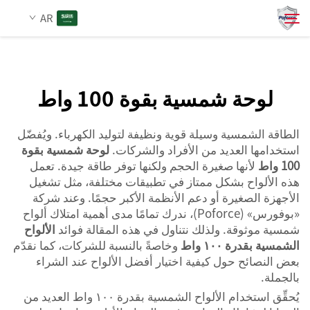
اللوح الشمسي بقدرة ١٠٠ واط
AR
لأنه صغير الحجم لكنه يوفِّر...">
من نحن
لوحة شمسية بقوة 100 واط
بحث
المنتجات
الطاقة الشمسية وسيلة قوية ونظيفة لتوليد الكهرباء. ويُفضّل
استخدامها العديد من الأفراد والشركات.
لوحة شمسية بقوة
100 واط
لأنها صغيرة الحجم ولكنها توفر طاقة جيدة. تعمل
الخدمات
هذه الألواح بشكل ممتاز في تطبيقات مختلفة، مثل تشغيل
الأجهزة الصغيرة أو دعم الأنظمة الأكبر حجمًا. وعند شركة
الأخبار
«بوفورس» (Poforce)، ندرك تمامًا مدى أهمية امتلاك ألواح
شمسية موثوقة. ولذلك نتناول في هذه المقالة فوائد
الألواح
الشمسية بقدرة ١٠٠ واط
وخاصةً بالنسبة للشركات، كما نقدّم
اتصل بنا
بعض النصائح حول كيفية اختيار أفضل الألواح عند الشراء
بالجملة.
يُحقِّق استخدام الألواح الشمسية بقدرة ١٠٠ واط العديد من