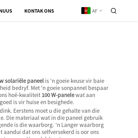
AF
NUUS
KONTAK ONS
w solariële paneel
is 'n goeie keuse vir baie
sigheid bedryf. Met 'n goeie sonpannel bespaar
ons hoë-kwaliteit
100 W-panele
wat aan
goed is vir huise en besighede.
dink. Eerstens moet u die gehalte van die
. Die materiaal wat in die paneel gebruik
lgende is die waarborg. 'n Langer waarborg
 aandui dat ons selfversekerd is oor ons