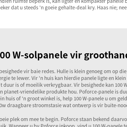
dien ruimte beperk is, kan ligter en kompakter panelle b
r dat u steeds 'n goeie gehalte-deal kry. Haas nie; nee
00 W-solpanele vir groothan
besighede vir baie redes. Hulle is klein genoeg om op die
ie te lewer. Vir 'n huis kan hierdie panele ligte en klein 
iteit duur is of moeilik verkrygbaar. Vir besighede kan 10
an planet-vriendelike produkte hou. Poforce-panele is du
in huis of 'n groot winkel is, help 100 W-panele u om gel
0w draagbare stroomstasie
wat ontwerp is vir buite-no
 goeie plek om mee te begin. Poforce staan bekend daarvo
uik. Wanneer u by Poforce inkoop, vind u 100 W-panele t