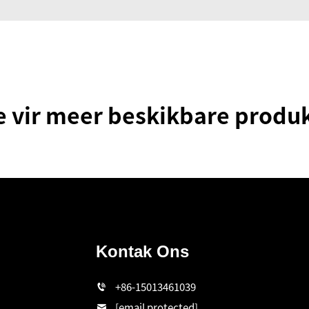
e vir meer beskikbare produk
Kontak Ons
+86-15013461039
[email protected]