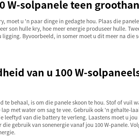
0 W-solpanele teen groothan
ry, moet u 'n paar dinge in gedagte hou. Plaas die panele
r son hulle kry, hoe meer energie produseer hulle. Twe
 u ligging. Byvoorbeeld, in somer moet u dit meer na die
dheid van u 100 W-solpaneel
e behaal, is om die panele skoon te hou. Stof of vuil wa
 lap met water om sag te vee. Gebruik ook 'n gehalte-laa
ie leeftyd van die battery te verleng. Laastens moet u jo
r die gebruik van sonenergie vanaf jou 100 W-panele. Volg
nergie.