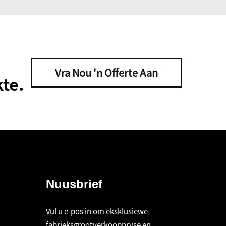
Vra Nou 'n Offerte Aan
te.
Nuusbrief
Vul u e-pos in om eksklusiewe
fabrieksgrootverkooppryse en