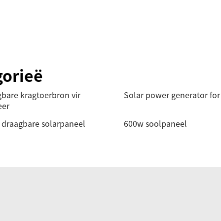
gorieë
bare kragtoerbron vir
Solar power generator fo
er
draagbare solarpaneel
600w soolpaneel