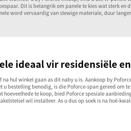
spaar. Dit is belangrik om panele te kies wat sterk en do
anele word vervaardig van stewige materiale, duur langer 
le ideaal vir residensiële e
 na hul winkel gaan as dit naby u is. Aankoop by Poforce
t u bestelling benodig, is die Poforce-span gereed om te
t hoeveelhede te koop, bied Poforce spesiale aanbiedings v
lstelsel wil installeer. As u dus op soek is na hoë-kwal