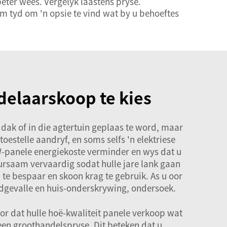
eter wees. Vergelyk laastens pryse.
m tyd om 'n opsie te vind wat by u behoeftes
delaarskoop te kies
 dak of in die agtertuin geplaas te word, maar
toestelle aandryf, en soms selfs 'n elektriese
0 W-panele energiekoste verminder en wys dat u
ursaam vervaardig sodat hulle jare lank gaan
d te bespaar en skoon krag te gebruik. As u oor
odgevalle en huis-onderskrywing, ondersoek.
or dat hulle hoë-kwaliteit panele verkoop wat
een groothandelspryse. Dit beteken dat u