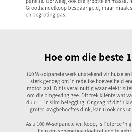
panelle. Oorweeg ook die grootte en massa. In
Groothandelkoop bespaar geld, maar maak seke
en begroting pas.
Hoe om die beste 1
100 W-solpanele werk uitstekend vir huise en 
sterk genoeg om 'n redelike hoeveelheid energ
motor laai. Dit is veral nuttig waar elektris
om die omgewing gee. Dit trek kliënte wat v
duur — 'n slim belegging. Ongeag of dit 'n kle
groter kragbehoeftes dink, kan u ook ons
50
As u 100 W-solpanele wil koop, is Poforce 'n
help om sonenergie doeltreffend te gebr