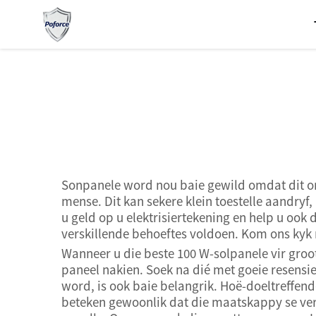
100 W-solpaneel
is ’n goeie keuse vir l...">
Sonpanele word nou baie gewild omdat dit ons
mense. Dit kan sekere klein toestelle aandryf,
u geld op u elektrisiertekening en help u oo
verskillende behoeftes voldoen. Kom ons kyk n
Wanneer u die beste 100 W-solpanele vir groo
paneel nakien. Soek na dié met goeie resensi
word, is ook baie belangrik. Hoë-doeltreffen
beteken gewoonlik dat die maatskappy se vert