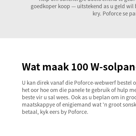
goedkoper koop — uitstekend as u geld wil be
kry. Poforce se p
Wat maak 100 W-solpane
U kan direk vanaf die Poforce-webwerf bestel of
het oor hoe om die panele te gebruik of hulp me
beste vir u sal wees. Ook as u beplan om in groo
maatskappye of enigiemand wat 'n groot sonskake
betaal, kyk eers by Poforce.