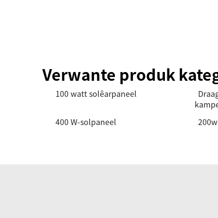
Verwante produk kate
100 watt solêarpaneel
Draag
kampe
400 W-solpaneel
200w 