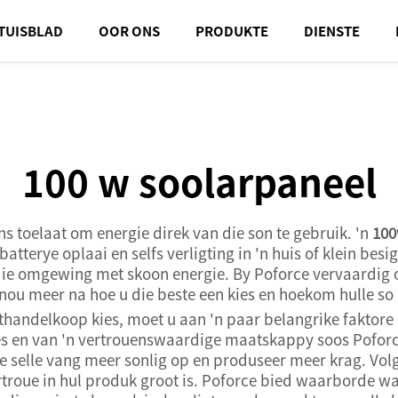
TUISBLAD
OOR ONS
PRODUKTE
DIENSTE
100 w soolarpaneel
 toelaat om energie direk van die son te gebruik. 'n
100
 batterye oplaai en selfs verligting in 'n huis of klein be
k die omgewing met skoon energie. By Poforce vervaardig 
ou meer na hoe u die beste een kies en hoekom hulle so 
thandelkoop kies, moet u aan 'n paar belangrike faktore 
es en van 'n vertrouenswaardige maatskappy soos Poforce
de selle vang meer sonlig op en produseer meer krag. Vo
roue in hul produk groot is. Poforce bied waarborde wat